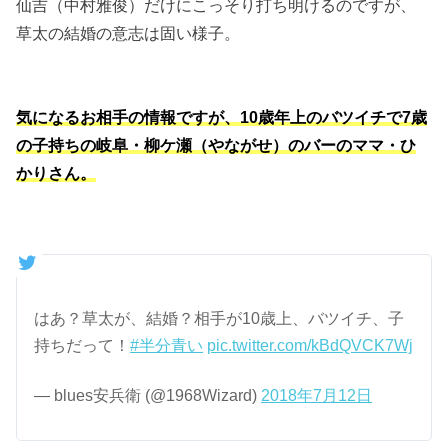
仙吉（中村雅俊）だけにこっそり打ち明けるのですが、
草太の結婚の意志は固い様子。
気になるお相手の情報ですが、10歳年上のバツイチで7歳
の子持ちの岐阜・柳ケ瀬（やながせ）のバーのママ・ひ
かりさん。
はあ？草太が、結婚？相手が10歳上、バツイチ、子
持ちだって！
#半分青い
pic.twitter.com/kBdQVCK7Wj
— blues安兵衛 (@1968Wizard)
2018年7月12日