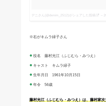
デニさん(@denim_2512)がシェアした投稿
–
2
※右がキムラ緑子さん
役名 藤村光江（ふじむら・みつえ）
キャスト キムラ緑子
生年月日 1961年10月15日
年令 56歳
藤村光江（ふじむら・みつえ）は、藤村家次