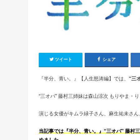
ツイート
シェア
『半分、青い。』【人生怒涛編】では、
“三
“三オバ” 藤村三姉妹は森山涼次 もりやま・
演じる女優がキムラ緑子さん、麻生祐未さん
当記事では『半分、青い。』“三オバ” 藤村
めました。