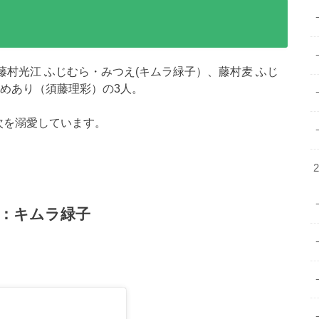
藤村光江 ふじむら・みつえ(キムラ緑子）、藤村麦 ふじ
らめあり（須藤理彩）の3人。
次を溺愛しています。
：キムラ緑子