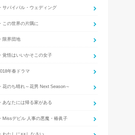
サバイバル・ウェディング
この世界の片隅に
限界団地
覚悟はいいかそこの女子
2018年春ドラマ
花のち晴れ～花男 Next Season～
あなたには帰る家がある
Missデビル 人事の悪魔・椿眞子
わたしに××しなさい