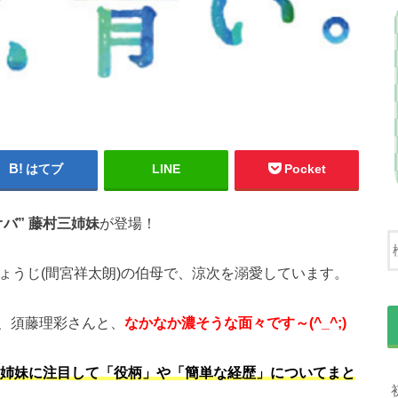
はてブ
LINE
Pocket
オバ” 藤村三姉妹
が登場！
りょうじ(間宮祥太朗)の伯母で、涼次を溺愛しています。
、須藤理彩さんと、
なかなか濃そうな面々です～(^_^;)
三姉妹に注目して「役柄」や「簡単な経歴」についてまと