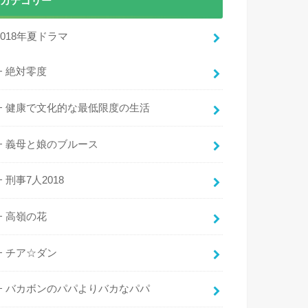
カテゴリー
2018年夏ドラマ
絶対零度
健康で文化的な最低限度の生活
義母と娘のブルース
刑事7人2018
高嶺の花
チア☆ダン
バカボンのパパよりバカなパパ