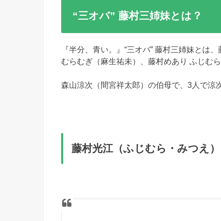
“三オバ” 藤村三姉妹とは？
『半分、青い。』“三オバ” 藤村三姉妹とは、
むらむぎ（麻生祐未）、藤村めあり ふじむ
森山涼次（間宮祥太郎）の伯母で、3人で涼
藤村光江（ふじむら・みつえ）