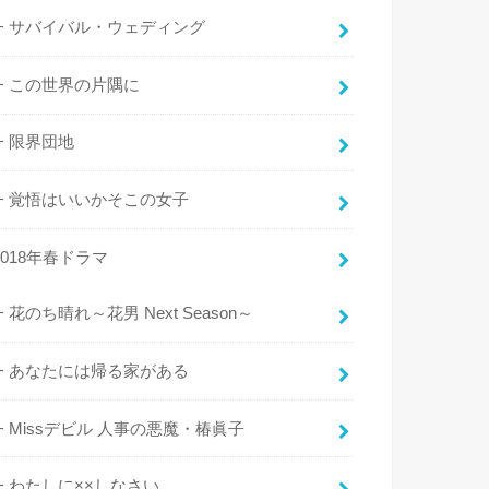
サバイバル・ウェディング
この世界の片隅に
限界団地
覚悟はいいかそこの女子
2018年春ドラマ
花のち晴れ～花男 Next Season～
あなたには帰る家がある
Missデビル 人事の悪魔・椿眞子
わたしに××しなさい