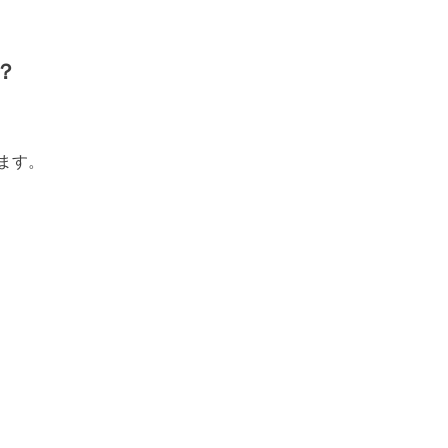
？
ます。