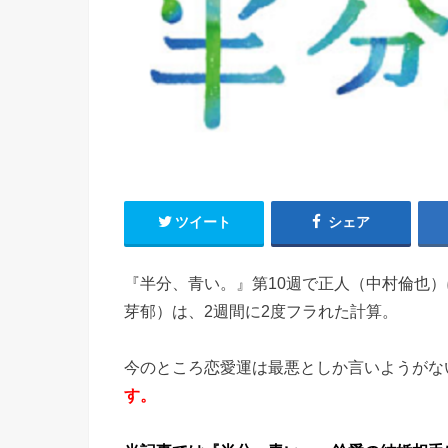
ツイート
シェア
『半分、青い。』第10週で正人（中村倫也）
芽郁）は、2週間に2度フラれた計算。
今のところ恋愛運は最悪としか言いようがな
す。