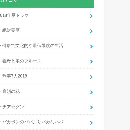
カテゴリー
2018年夏ドラマ
絶対零度
健康で文化的な最低限度の生活
義母と娘のブルース
刑事7人2018
高嶺の花
チア☆ダン
バカボンのパパよりバカなパパ