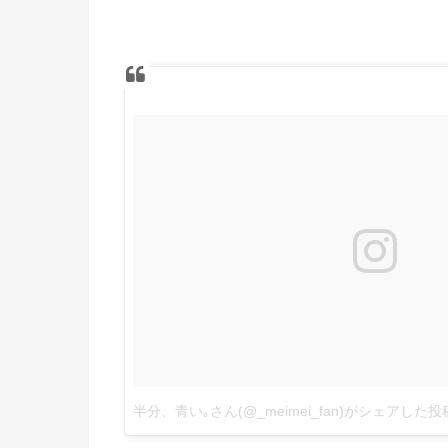
半分、青い｡さん(@_meimei_fan)がシェアした投