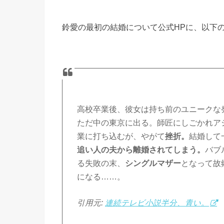
鈴愛の最初の結婚について公式HPに、以下
高校卒業後、彼女は持ち前のユニークな
ただ中の東京に出る。師匠にしごかれア
業に打ち込むが、やがて
挫折。
結婚して
追い人の夫から離婚されてしまう。
バブ
る失敗の末、
シングルマザー
となって故
になる……。
引用元:
連続テレビ小説半分、青い。