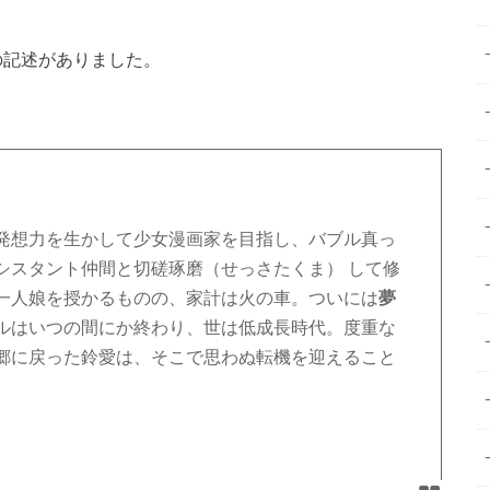
の記述がありました。
発想力を生かして少女漫画家を目指し、バブル真っ
シスタント仲間と切磋琢磨（せっさたくま） して修
一人娘を授かるものの、家計は火の車。ついには
夢
ルはいつの間にか終わり、世は低成長時代。度重な
郷に戻った鈴愛は、そこで思わぬ転機を迎えること