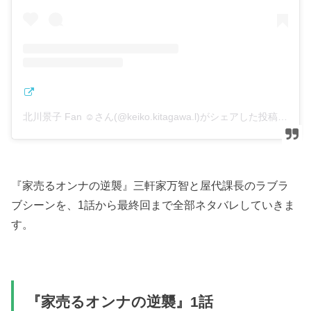
北川景子 Fan ☺︎さん(@keiko.kitagawa.l)がシェアした投稿
–
2
『家売るオンナの逆襲』三軒家万智と屋代課長のラブラ
ブシーンを、1話から最終回まで全部ネタバレしていきま
す。
『家売るオンナの逆襲』1話