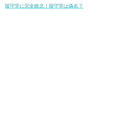
留守堂に完全敗北！留守堂は偽名？