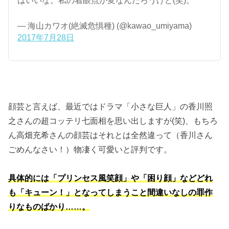
はいいな。私の着眼点が変なんだろうけど(笑)。
— 海山カワオ(絶滅危惧種) (@kawao_umiyama)
2017年7月28日
顔芸と言えば、最近ではドラマ「小さな巨人」の香川照
之さんの超コッテリ七面相を思い出しますが(笑)、もちろ
ん高畑充希さんの顔芸はそれとは全然違って（香川さん
ごめんなさい！）物凄く可愛いと評判です。
具体的には「プリンセス風笑顔」や「困り顔」などどれ
も「キューン！」となってしまうこと間違いなしの罪作
りなものばかり……。