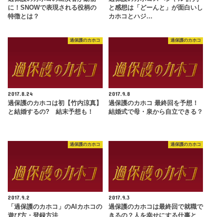
に！SNOWで表現される役柄の
と感想は「どーんと」が面白いし
特徴とは？
カホコとハジ…
過保護のカホコ
過保護のカホコ
2017.8.24
2017.9.8
過保護のカホコは初【竹内涼真】
過保護のカホコ 最終回を予想！
と結婚するの? 結末予想も！
結婚式で母・泉から自立できる？
過保護のカホコ
過保護のカホコ
2017.9.2
2017.9.3
「過保護のカホコ」のAIカホコの
過保護のカホコは最終回で就職で
遊び方・登録方法
きるの？人を幸せにする仕事と