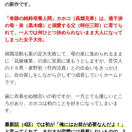
の新作です。
「奇跡の純粋培養人間」カホコ（高畑充希）は、過干渉
の母・泉（黒木瞳）と溺愛する父（時任三郎）に育てら
れて、一人では何ひとつ決められないまま大人になって
しまった女子大生。
就職活動も案の定大失敗して、母の泉に進められるまま
に「花嫁修業」の道に安易に進もうとしますが、苦労人
のドＳ男・麦野初（竹内涼真）との出会いをきっかけ
に、自分探しをしながら少しずつ成長していくホームド
ラマ。
歯に衣着せぬ物言いの初ですが、一方とても優しいとこ
ろがあり、カホコは初のことを好きになってしまいま
す。
最新話（4話）では初が「俺にはお前が必要なんだよ！」
と言ってくれて、まだまだ恋愛には発展しないものの、2