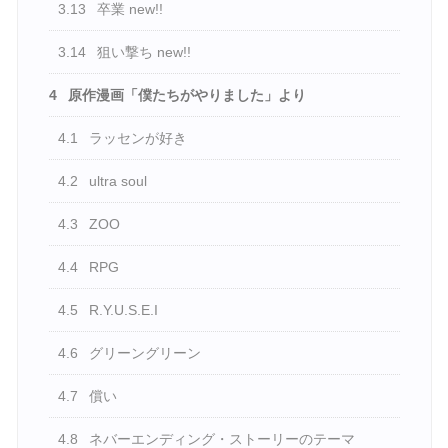
3.13
卒業 new!!
3.14
狙い撃ち new!!
4
原作漫画「僕たちがやりました」より
4.1
ラッセンが好き
4.2
ultra soul
4.3
ZOO
4.4
RPG
4.5
R.Y.U.S.E.I
4.6
グリーングリーン
4.7
償い
4.8
ネバーエンディング・ストーリーのテーマ