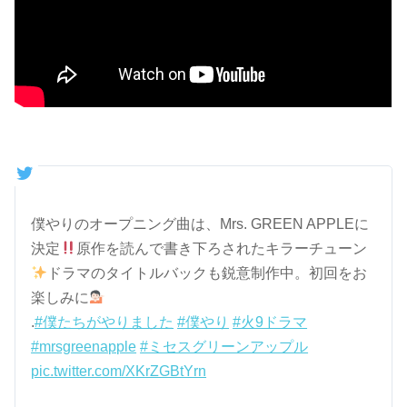
僕やりのオープニング曲は、Mrs. GREEN APPLEに
決定
原作を読んで書き下ろされたキラーチューン
ドラマのタイトルバックも鋭意制作中。初回をお
楽しみに
.
#僕たちがやりました
#僕やり
#火9ドラマ
#mrsgreenapple
#ミセスグリーンアップル
pic.twitter.com/XKrZGBtYrn