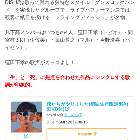
DISH//は歌って踊れる独特なスタイル「ダンスロックバン
ド」を実現したグループで、ライブパフォーマンスでは
観客に紙皿を投げる「フライングディッシュ」が名物。
凡下高メンバーはいつもの4人、窪田正孝（トビオ）・間
宮祥太朗（伊佐美）・葉山奨之（マル）・今野浩喜（パ
イセン）。
窪田正孝の歌声がカッコよし！
「生」と「死」に焦点を合わせた作品にシンクロする歌
詞が印象的。
僕たちがやりました(初回生産限定盤A)
(DVD付)
posted with
カエレバ
DISH// SMR 2017-08-16
Amazon