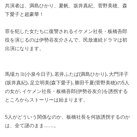
共演者は、満島ひかり、夏帆、坂井真紀、菅野美穂、森
下愛子と超豪華！
罪を犯した女たちに復讐されるイケメン社長・板橋吾郎
役を演じるのは伊勢谷友介さんで、民放連続ドラマは初
出演になります。
馬場カヨ(小泉今日子)､若井ふたば(満島ひかり)､大門洋子
(坂井真紀)､足立明美(森下愛子)､勝田千夏(菅野美穂)の5人
の女が､イケメン社長・板橋吾郎(伊勢谷友介)を誘拐する
ところからストーリーは始まります。
5人がどういう関係なのか、板橋社長を何故誘拐するのか
は、全て謎のまま……。