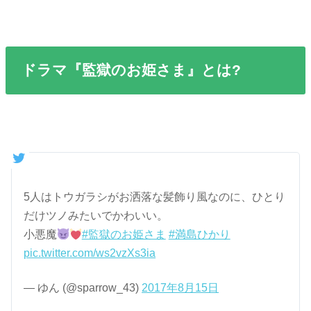
ドラマ『監獄のお姫さま』とは?
5人はトウガラシがお洒落な髪飾り風なのに、ひとり
だけツノみたいでかわいい。
小悪魔
#監獄のお姫さま
#満島ひかり
pic.twitter.com/ws2vzXs3ia
— ゆん (@sparrow_43)
2017年8月15日