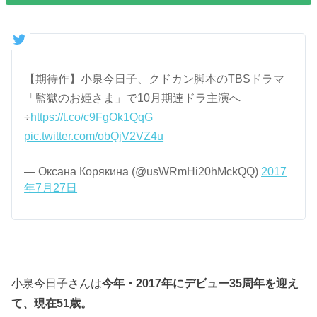
【期待作】小泉今日子、クドカン脚本のTBSドラマ
「監獄のお姫さま」で10月期連ドラ主演へ
÷
https://t.co/c9FgOk1QqG
pic.twitter.com/obQjV2VZ4u
— Оксана Корякина (@usWRmHi20hMckQQ)
2017
年7月27日
小泉今日子さんは
今年・2017年にデビュー35周年を迎え
て、現在51歳。