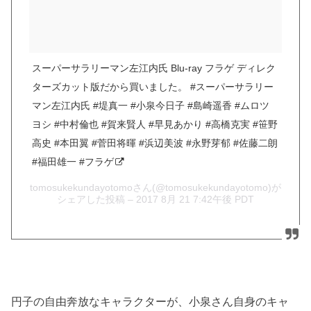
スーパーサラリーマン左江内氏 Blu-ray フラゲ ディレク
ターズカット版だから買いました。 #スーパーサラリー
マン左江内氏 #堤真一 #小泉今日子 #島崎遥香 #ムロツ
ヨシ #中村倫也 #賀来賢人 #早見あかり #高橋克実 #笹野
高史 #本田翼 #菅田将暉 #浜辺美波 #永野芽郁 #佐藤二朗
#福田雄一 #フラゲ
tomosukekundayotomoさん(@tomosukekundayotomo)が
シェアした投稿 –
2017 8月 21 7:42午後 PDT
円子の自由奔放なキャラクターが、小泉さん自身のキャ