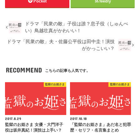
Pocket
feedly
ドラマ「民衆の敵」子役は誰？息子役（しゅんぺ
い）鳥越壮真がかわいい！
ドラマ「民衆の敵」夫・佐藤公平役は田中圭！演技
がかっこいい？
RECOMMEND
こちらの記事も人気です。
監獄のお姫さま
監獄のお姫さま
2017.8.29
2017.10.18
監獄のお姫さま 女優・大門洋子
「監獄のお姫さま」あだ名と犯罪
役は坂井真紀！演技は上手い？
歴・セリフ・名言集まとめ