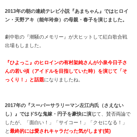
2013年の朝の連続テレビ小説『あまちゃん』ではヒロイ
ン・天野アキ（能年玲奈）の母親・春子を演じました。
劇中歌の『潮騒のメモリー』が大ヒットして紅白歌合戦
出場もしました。
『ひよっこ』のヒロインの有村架純さんが小泉今日子さ
んの若い頃（アイドルを目指していた時）を演じて「そ
っくり！」と話題
になりましたね。
2017年の『スーパーサラリーマン左江内氏（さえない
し）』ではドSな鬼嫁・円子を豪快に演じ
て、賛否両論で
したが、「面白い！」「サイコー！」「クセになる！」
と
最終的には愛されキャラだった気がします(笑)