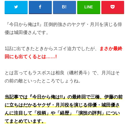
LINE
『今日から俺は!!』圧倒的強さのヤクザ・月川を演じる俳
優は城田優さんです。
1話に出てきたときからスゴイ迫力でしたが、
まさか最終
回にも出てくるとは……!
とは言ってもラスボスは相良（磯村勇斗）で、月川はそ
の前の敵といったところでしょうね。
当記事では『今日から俺は!!』の最終回で三橋、伊藤の前
に立ちはだかるヤクザ・月川役を演じる俳優・城田優さ
んに注目して「役柄」や「経歴」「演技の評判」につい
てまとめています。