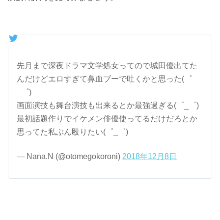
先月まで深夜ドラマ文学処女ってので城田優出てた
んだけどエロすぎて鼻血ブーで吐くかと思った(゜
_゜)
画面演技も舞台演技も出来るとか最強過ぎる(゜_゜)
最初話題作りでイケメン俳優使ってるだけだろとか
思ってた私ぶん殴りたい(゜_゜)
— Nana.N (@otomegokoroni)
2018年12月8日