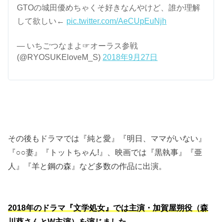
GTOの城田優めちゃくそ好きなんやけど、誰か理解
して欲しい←
pic.twitter.com/AeCUpEuNjh
— いちごつなまよ☞オーラス参戦
(@RYOSUKEloveM_S)
2018年9月27日
その後もドラマでは『純と愛』『明日、ママがいない』
『○○妻』『トットちゃん!』、映画では『黒執事』『亜
人』『羊と鋼の森』など多数の作品に出演。
2018年のドラマ『文学処女』では主演・加賀屋朔役（森
川葵さんとW主演）を演じました。