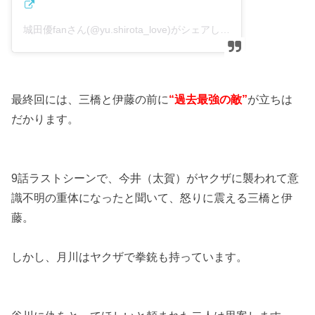
城田優fanさん(@yu.shirota_love)がシェアした投稿
–
2018年
最終回には、三橋と伊藤の前に
“過去最強の敵”
が立ちは
だかります。
9話ラストシーンで、今井（太賀）がヤクザに襲われて意
識不明の重体になったと聞いて、怒りに震える三橋と伊
藤。
しかし、月川はヤクザで拳銃も持っています。