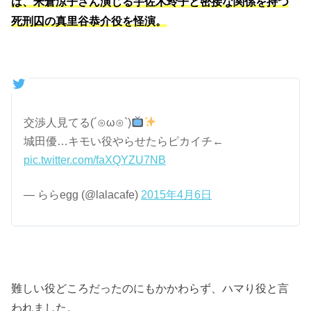
は、米倉涼子さん演じる宇佐木玲子と密接な関係を持つ
死刑囚の真里谷恭介役を怪演。
交渉人見てる(´⊙ω⊙`)
城田優…キモい役やらせたらピカイチ←
pic.twitter.com/faXQYZU7NB
— ららegg (@lalacafe)
2015年4月6日
難しい役どころだったのにもかかわらず、ハマり役と言
われました。