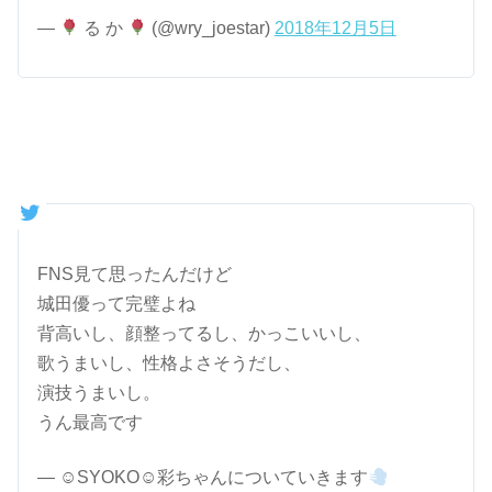
—
る か
(@wry_joestar)
2018年12月5日
FNS見て思ったんだけど
城田優って完璧よね
背高いし、顔整ってるし、かっこいいし、
歌うまいし、性格よさそうだし、
演技うまいし。
うん最高です
— ☺︎︎︎︎SYOKO☺︎彩ちゃんについていきます