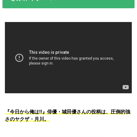
『今日から俺は!!』俳優・城田優さんの役柄は、圧倒的強
さのヤクザ・月川。