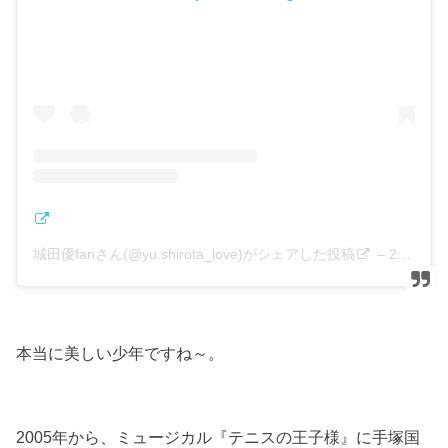
城田優fanさん(@yu.shirota_love)がシェアした投稿
–
2018年12月月9日午前4時23分PST
本当に美しい少年ですね～。
2005年から、ミュージカル『テニスの王子様』に手塚国