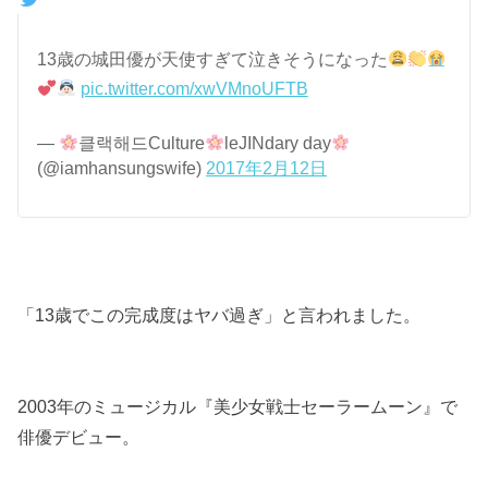
13歳の城田優が天使すぎて泣きそうになった
pic.twitter.com/xwVMnoUFTB
—
클랙해드Culture
leJINdary day
(@iamhansungswife)
2017年2月12日
「13歳でこの完成度はヤバ過ぎ」と言われました。
2003年のミュージカル『美少女戦士セーラームーン』で
俳優デビュー。