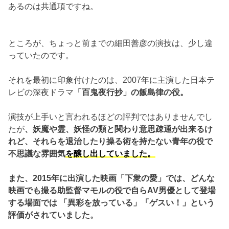
あるのは共通項ですね。
ところが、ちょっと前までの細田善彦の演技は、少し違
っていたのです。
それを最初に印象付けたのは、2007年に主演した日本テ
レビの深夜ドラマ
「百鬼夜行抄」の飯島律の役。
演技が上手いと言われるほどの評判ではありませんでし
たが
、
妖魔や霊、妖怪の類と関わり意思疎通が出来るけ
れど、それらを退治したり操る術を持たない青年の役で
不思議な雰囲気
を醸し出していました。
また、2015年に出演した映画「下衆の愛」では、どんな
映画でも撮る助監督マモルの役で自らAV男優として登場
する場面では
「異彩を放っている
」「ゲスい！」という
評価
がされていました。