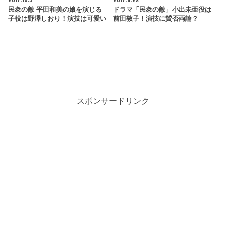
民衆の敵 平田和美の娘を演じる
ドラマ「民衆の敵」小出未亜役は
子役は野澤しおり！演技は可愛い
前田敦子！演技に賛否両論？
スポンサードリンク