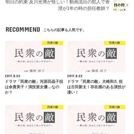
明日の約束 及川光博が怪しい！動画流出の犯人で香
澄が1年の時の担任教師？
RECOMMEND
こちらの記事も人気です。
民衆の敵
民衆の敵
2017.8.22
2017.8.22
ドラマ「民衆の敵」河原田晶子役
ドラマ「民衆の敵」犬崎和久 役
は余貴美子！演技派女優…なの
は古田新太！存在感のある演技が
か？
凄い！
民衆の敵
民衆の敵