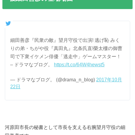
細田善彦『民衆の敵』望月守役で出演! 逃げ恥 みく
りの弟・ちがや役『真田丸』北条氏直!榮太樓の御曹
司で下衆イケメン俳優「逃走中」ゲームマスター！
– ドラマなブログ。
https://t.co/64W4hewst5
— ドラマなブログ。 (@drama_n_blog)
2017年10月
22日
河原田市長の秘書として市長を支える右腕望月守役の細