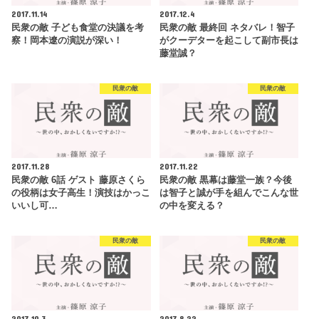
2017.11.14
2017.12.4
民衆の敵 子ども食堂の決議を考
民衆の敵 最終回 ネタバレ！智子
察！岡本遼の演説が深い！
がクーデターを起こして副市長は
藤堂誠？
民衆の敵
民衆の敵
2017.11.28
2017.11.22
民衆の敵 6話 ゲスト 藤原さくら
民衆の敵 黒幕は藤堂一族？今後
の役柄は女子高生！演技はかっこ
は智子と誠が手を組んでこんな世
いいし可…
の中を変える？
民衆の敵
民衆の敵
2017.10.3
2017.8.22