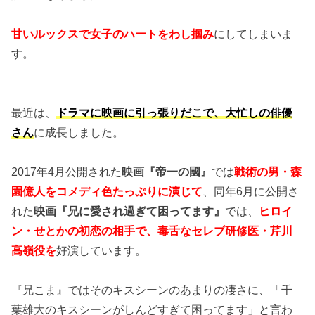
甘いルックスで女子のハートをわし掴み
にしてしまいま
す。
最近は、
ドラマに映画に引っ張りだこで、大忙しの俳優
さん
に成長しました。
2017年4月公開された
映画『帝一の國』
では
戦術の男・森
園億人をコメディ色たっぷりに演じて
、同年6月に公開さ
れた
映画『兄に愛され過ぎて困ってます』
では、
ヒロイ
ン・せとかの初恋の相手で、毒舌なセレブ研修医・芹川
高嶺役を
好演しています。
『兄こま』ではそのキスシーンのあまりの凄さに、「千
葉雄大のキスシーンがしんどすぎて困ってます」と言わ