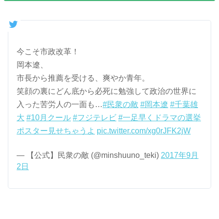
今こそ市政改革！
岡本遼、
市長から推薦を受ける、爽やか青年。
笑顔の裏にどん底から必死に勉強して政治の世界に
入った苦労人の一面も…
#民衆の敵
#岡本遼
#千葉雄
大
#10月クール
#フジテレビ
#一足早くドラマの選挙
ポスター見せちゃうよ
pic.twitter.com/xg0rJFK2jW
— 【公式】民衆の敵 (@minshuuno_teki)
2017年9月
2日