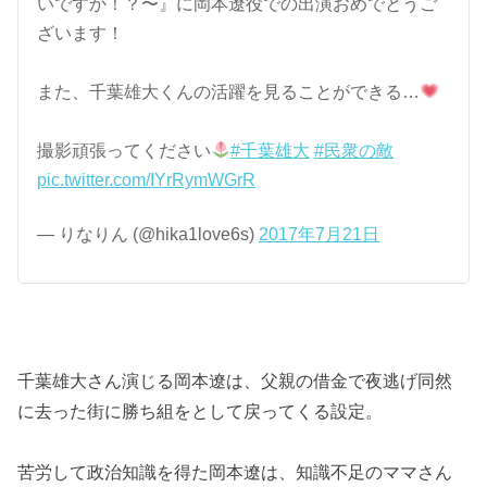
いですか！？〜』に岡本遼役での出演おめでとうご
ざいます！
また、千葉雄大くんの活躍を見ることができる…
撮影頑張ってください
#千葉雄大
#民衆の敵
pic.twitter.com/IYrRymWGrR
— りなりん (@hika1love6s)
2017年7月21日
千葉雄大さん演じる岡本遼は、父親の借金で夜逃げ同然
に去った街に勝ち組をとして戻ってくる設定。
苦労して政治知識を得た岡本遼は、知識不足のママさん