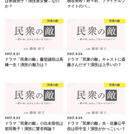
は余貴美子！演技派女優…なの
桐谷美玲！野々村、ファイナルフ
か？
ァイトのパ…
民衆の敵
民衆の敵
2017.8.21
2017.8.26
ドラマ「民衆の敵」藤堂誠役は高
ドラマ「民衆の敵」キャストに斎
橋一生！演技の魅力は？
藤さんだぞ？演技は上手いの？
民衆の敵
民衆の敵
2017.8.22
2017.8.25
ドラマ「民衆の敵」小出未亜役は
ドラマ「民衆の敵」夫・佐藤公平
前田敦子！演技に賛否両論？
役は田中圭！演技がかっこいい？