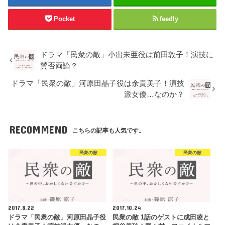
Pocket
feedly
ドラマ「民衆の敵」小出未亜役は前田敦子！演技に
賛否両論？
ドラマ「民衆の敵」河原田晶子役は余貴美子！演技
派女優…なのか？
RECOMMEND
こちらの記事も人気です。
民衆の敵
民衆の敵
2017.8.22
2017.10.24
ドラマ「民衆の敵」河原田晶子役
民衆の敵 1話のゲストに成田凌と