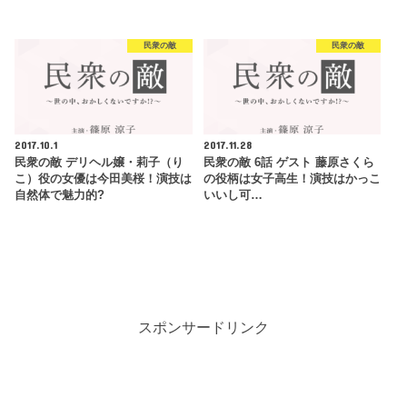
民衆の敵
民衆の敵
2017.10.1
2017.11.28
民衆の敵 デリヘル嬢・莉子（り
民衆の敵 6話 ゲスト 藤原さくら
こ）役の女優は今田美桜！演技は
の役柄は女子高生！演技はかっこ
自然体で魅力的?
いいし可…
スポンサードリンク