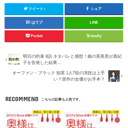
ツイート
シェア
2
はてブ
LINE
Pocket
feedly
明日の約束 8話 ネタバレと感想！娘の英美里が真紀
子を告発した結果…
オーファン・ブラック 知英 1人7役の演技は上手
い？原作の女優がお手本？
RECOMMEND
こちらの記事も人気です。
奥様は、取り扱い注意
奥様は、取り扱い注意