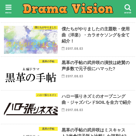
menu
search
僕たちがやりました
僕たちがやりましたの主題歌・使用
曲（洋楽）・カラオケソングを全て
紹介！
2017.08.03
黒革の手帖
黒革の手帖の武井咲の演技は絶賛の
声多数で元子役にハマった?
2017.08.03
ハロー張りネズミ
ハロー張りネズミのオープニング
曲・ジャズバンドSOILを全力で紹介
2017.08.03
黒革の手帖
黒革の手帖の武井咲はミスキャス