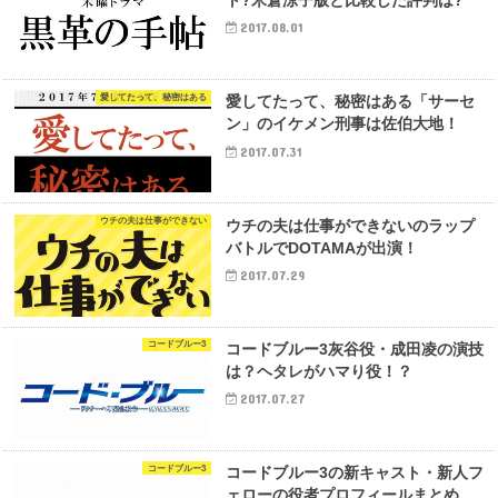
ト?米倉涼子版と比較した評判は?
2017.08.01
愛してたって、秘密はある
愛してたって、秘密はある「サーセ
ン」のイケメン刑事は佐伯大地！
2017.07.31
ウチの夫は仕事ができない
ウチの夫は仕事ができないのラップ
バトルでDOTAMAが出演！
2017.07.29
コードブルー3
コードブルー3灰谷役・成田凌の演技
は？ヘタレがハマり役！？
2017.07.27
コードブルー3
コードブルー3の新キャスト・新人フ
ェローの役者プロフィールまとめ