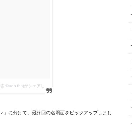
TBSテレビ 日曜劇場「陸王」公式アカウントさん(@rikuoh.tbs)がシェアした投稿
–
10月 15, 2017 at 4:50午前 PDT
ン」に分けて、最終回の名場面をピックアップしまし