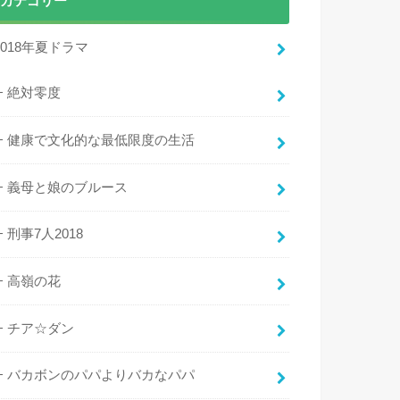
カテゴリー
2018年夏ドラマ
絶対零度
健康で文化的な最低限度の生活
義母と娘のブルース
刑事7人2018
高嶺の花
チア☆ダン
バカボンのパパよりバカなパパ