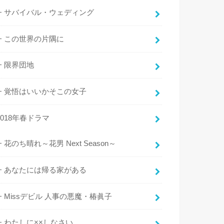
サバイバル・ウェディング
この世界の片隅に
限界団地
覚悟はいいかそこの女子
2018年春ドラマ
花のち晴れ～花男 Next Season～
あなたには帰る家がある
Missデビル 人事の悪魔・椿眞子
わたしに××しなさい