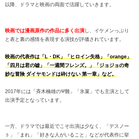
以降、ドラマと映画の両面で活躍していきます。
映画では漫画原作の作品に多く出演
し、イケメンっぷり
と表と裏の感情を表現する演技が評価されています。
映画の代表作は「L・DK」「ヒロイン失格」「orange」
「四月は君の嘘」「一週間フレンズ。」「ジョジョの奇
妙な冒険 ダイヤモンドは砕けない 第一章」など。
2017年には「斉木楠雄のΨ難」「氷菓」でも主演として
出演予定となっています。
一方、ドラマでは最近でこそ出演は少なく、「デスノー
ト」「まれ」「好きな人がいること」などが代表作に挙