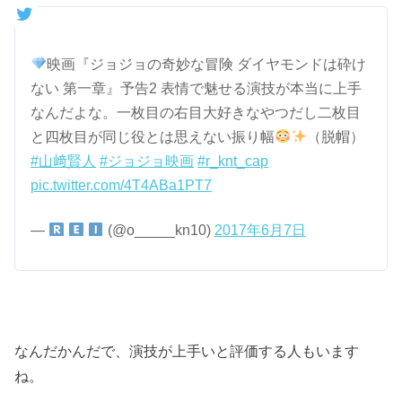
映画『ジョジョの奇妙な冒険 ダイヤモンドは砕け
ない 第一章』予告2 表情で魅せる演技が本当に上手
なんだよな。一枚目の右目大好きなやつだし二枚目
と四枚目が同じ役とは思えない振り幅
（脱帽）
#山﨑賢人
#ジョジョ映画
#r_knt_cap
pic.twitter.com/4T4ABa1PT7
—
(@o_____kn10)
2017年6月7日
なんだかんだで、演技が上手いと評価する人もいます
ね。