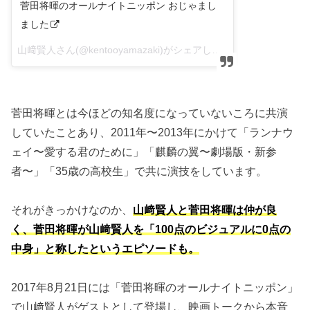
菅田将暉のオールナイトニッポン おじゃまし
ました
山﨑賢人さん(@kentooyamazaki)がシェアした投稿 –
2017 8月 22
菅田将暉とは今ほどの知名度になっていないころに共演
していたことあり、2011年〜2013年にかけて「ランナウ
ェイ〜愛する君のために」「麒麟の翼〜劇場版・新参
者〜」「35歳の高校生」で共に演技をしています。
それがきっかけなのか、
山﨑賢人と菅田将暉は仲が良
く、菅田将暉が山﨑賢人を「100点のビジュアルに0点の
中身」と称したというエピソードも。
2017年8月21日には「菅田将暉のオールナイトニッポン」
で山﨑賢人がゲストとして登場し、映画トークから本音