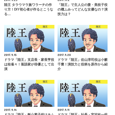
陸王 タラウマラ族ワラーチの作
「陸王」で主人公の妻・美枝子役
り方！DIY初心者が作るとこうな
の檀ふみってどんな女優なの？演
る…
技力は？
陸王
陸王
2017.9.15
2017.9.20
ドラマ「陸王」支店長・家長亨役
ドラマ「陸王」佐山淳司役は小籔
は桂雀々！落語家が俳優として出
千豊！演技力と役柄を原作から紹
演
介
陸王
陸王
2017.9.14
2017.9.11
ドラマ「陸王」飯山素子役はキム
ドラマ「陸王」社長・宮沢紘一役