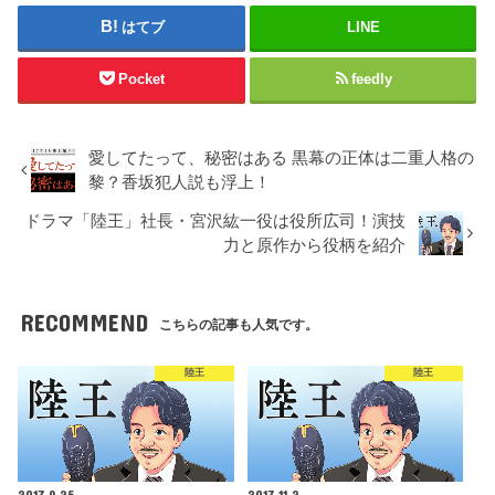
はてブ
LINE
Pocket
feedly
愛してたって、秘密はある 黒幕の正体は二重人格の
黎？香坂犯人説も浮上！
ドラマ「陸王」社長・宮沢紘一役は役所広司！演技
力と原作から役柄を紹介
RECOMMEND
こちらの記事も人気です。
陸王
陸王
2017.9.25
2017.11.2