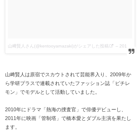
山﨑賢人さん(@kentooyamazaki)がシェアした投稿
–
2016 9月 15 3:04午前 PDT
山﨑賢人は原宿でスカウトされて芸能界入り、2009年か
ら学研プラスで連載されていたファッション誌「ピチレ
モン」でモデルとして活動していました。
2010年にドラマ「熱海の捜査官」で俳優デビューし、
2011年に映画「管制塔」で橋本愛とダブル主演を果たし
ます。