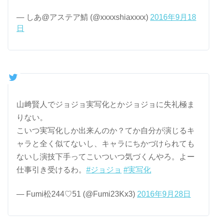
— しあ@アステア鯖 (@xxxxshiaxxxx)
2016年9月18
日
山﨑賢人でジョジョ実写化とかジョジョに失礼極ま
りない。
こいつ実写化しか出来んのか？てか自分が演じるキ
ャラと全く似てないし、キャラにちかづけられても
ないし演技下手ってこいついつ気づくんやろ。よー
仕事引き受けるわ。
#ジョジョ
#実写化
— Fumi松244♡51 (@Fumi23Kx3)
2016年9月28日