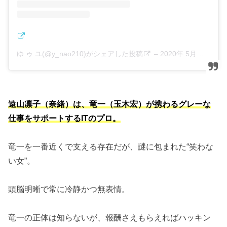
ゆ ゥ ユ(@y_nao210)がシェアした投稿
–
2020年 5月月18日午前5時33分PDT
遠山凛子（奈緒）は、竜一（玉木宏）が携わるグレーな
仕事をサポートするITのプロ。
竜一を一番近くで支える存在だが、謎に包まれた“笑わな
い女”。
頭脳明晰で常に冷静かつ無表情。
竜一の正体は知らないが、報酬さえもらえればハッキン