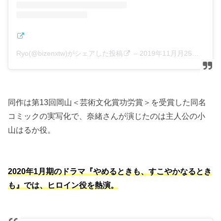
Ryo(@bizenxtw)がシェアした投稿
–
2019年11月月25日午後6時22分PST
同作は第13回岡山＜芸術文化賞功労賞＞を受賞した同名
コミックの実写化で、奈緒さんが演じたのは主人公の小
山はるか役。
2020年1月期のドラマ『やめるときも、すこやかなるとき
も』では、ヒロイン役を熱演。