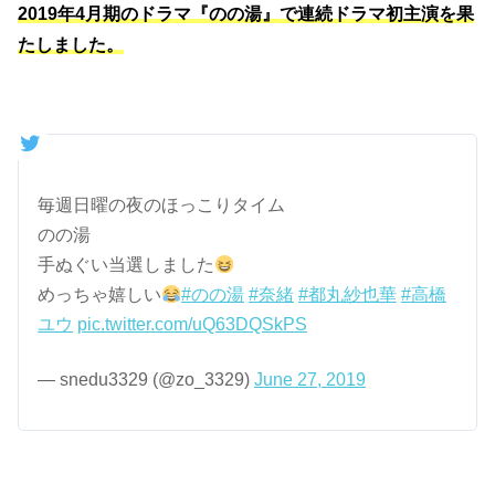
2019年4月期のドラマ『のの湯』で連続ドラマ初主演を果
たしました。
毎週日曜の夜のほっこりタイム
のの湯
手ぬぐい当選しました
めっちゃ嬉しい
#のの湯
#奈緒
#都丸紗也華
#高橋
ユウ
pic.twitter.com/uQ63DQSkPS
— snedu3329 (@zo_3329)
June 27, 2019