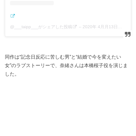
@___taipp___がシェアした投稿
–
2020年 4月月13日午前1時37分PDT
同作は“記念日反応に苦しむ男”と“結婚で今を変えたい
女”のラブストーリーで、奈緒さんは本橋桜子役を演じま
した。