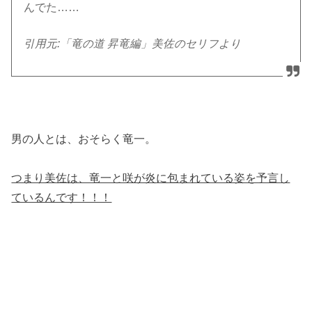
んでた……
引用元:「竜の道 昇竜編」美佐のセリフより
男の人とは、おそらく竜一。
つまり美佐は、竜一と咲が炎に包まれている姿を予言し
ているんです！！！