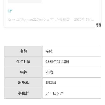
ゆ ゥ ユ(@y_nao210)がシェアした投稿
–
2020年 5月月18日午前9時52分PDT
名前
奈緒
生年月日
1995年2月10日
年齢
25歳
出身地
福岡県
事務所
アービング