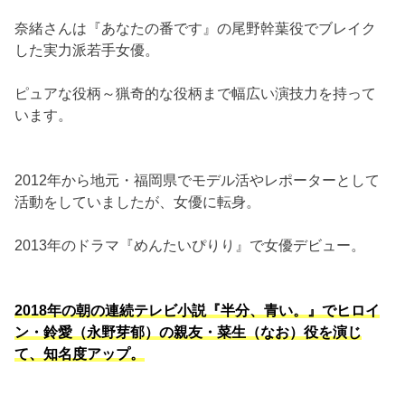
奈緒さんは『あなたの番です』の尾野幹葉役でブレイク
した実力派若手女優。
ピュアな役柄～猟奇的な役柄まで幅広い演技力を持って
います。
2012年から地元・福岡県でモデル活やレポーターとして
活動をしていましたが、女優に転身。
2013年のドラマ『めんたいぴりり』で女優デビュー。
2018年の朝の連続テレビ小説『半分、青い。』でヒロイ
ン・鈴愛（永野芽郁）の親友・菜生（なお）役を演じ
て、知名度アップ。