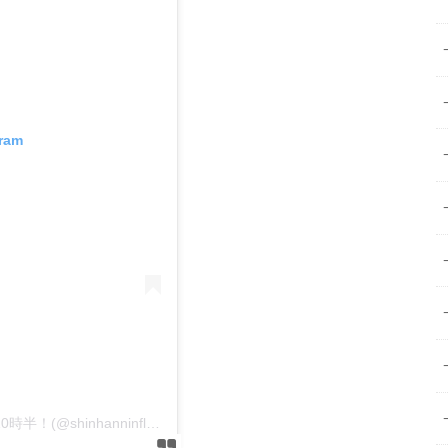
gram
nninflag_ntv)がシェアした投稿