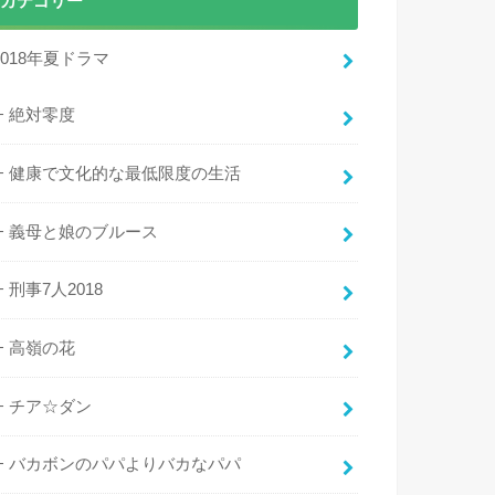
カテゴリー
2018年夏ドラマ
絶対零度
健康で文化的な最低限度の生活
義母と娘のブルース
刑事7人2018
高嶺の花
チア☆ダン
バカボンのパパよりバカなパパ