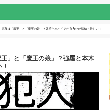
』黒幕は「魔王」と「魔王の娘」？強羅と本木ペアが有力だが瑞穂も怪しい！
魔王」と「魔王の娘」？強羅と本木
い！