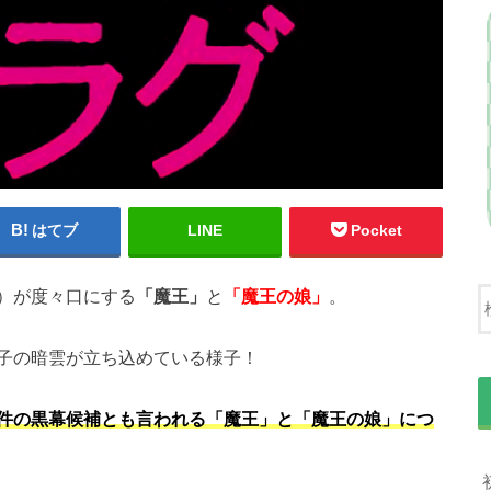
はてブ
LINE
Pocket
）が度々口にする
「魔王」
と
「魔王の娘」
。
子の暗雲が立ち込めている様子！
件の黒幕候補とも言われる「魔王」と「魔王の娘」につ