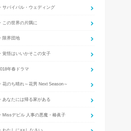
サバイバル・ウェディング
この世界の片隅に
限界団地
覚悟はいいかそこの女子
2018年春ドラマ
花のち晴れ～花男 Next Season～
あなたには帰る家がある
Missデビル 人事の悪魔・椿眞子
わたしに××しなさい