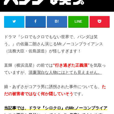
LINE
ドラマ『シロでもクロでもない世界で、パンダは笑
う。』の佐藤二朗さん演じるMr.ノーコンプライアンス
（法務大臣・佐島源造）が怪しすぎます！
直輝（横浜流星）の前では
“行き過ぎた正義漢”
を気取っ
ていますが、
清廉潔白な人物にはとても見えません。
娘・あずさがコアラ男に誘拐された事件についても、
た
だの被害者ではなく何か隠していそう
です。
当記事では、ドラマ『シロクロ』のMr.ノーコンプライア