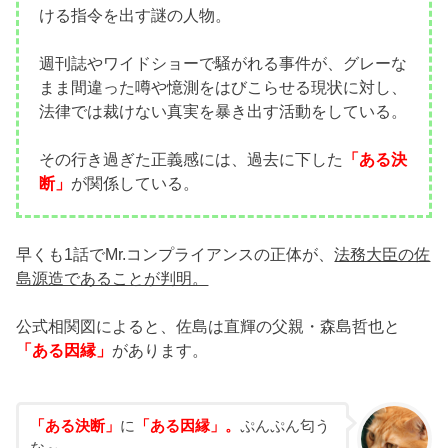
ける指令を出す謎の人物。
週刊誌やワイドショーで騒がれる事件が、グレーな
まま間違った噂や憶測をはびこらせる現状に対し、
法律では裁けない真実を暴き出す活動をしている。
その行き過ぎた正義感には、過去に下した
「ある決
断」
が関係している。
早くも1話でMr.コンプライアンスの正体が、
法務大臣の佐
島源造であることが判明。
公式相関図によると、佐島は直輝の父親・森島哲也と
「ある因縁」
があります。
「ある決断」
に
「ある因縁」。
ぷんぷん匂う
な～。