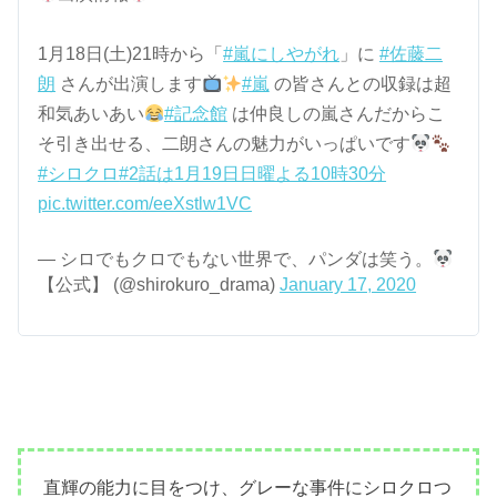
1月18日(土)21時から「
#嵐にしやがれ
」に
#佐藤二
朗
さんが出演します
#嵐
の皆さんとの収録は超
和気あいあい
#記念館
は仲良しの嵐さんだからこ
そ引き出せる、二朗さんの魅力がいっぱいです
#シロクロ
#2話は1月19日日曜よる10時30分
pic.twitter.com/eeXstlw1VC
— シロでもクロでもない世界で、パンダは笑う。
【公式】 (@shirokuro_drama)
January 17, 2020
直輝の能力に目をつけ、グレーな事件にシロクロつ