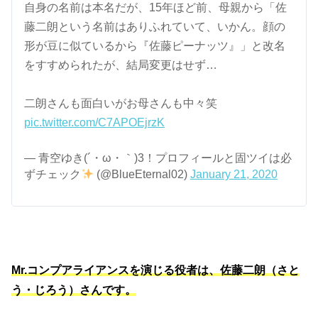
自身の名前は本名だが、15年ほど前、母親から「佐
藤二朗という名前はありふれていて、いかん。顔の
形が豆に似ているから『佐藤ピーナッツ』」と改名
をすすめられたが、結局変更はせず…
二朗さんも面白いがお母さんも中々笑
pic.twitter.com/C7APOEjrzK
— 青空ゆき(´・ω・｀)3！プロフィールと固ツイは必
ずチェック
(@BlueEternal02)
January 21, 2020
Mr.コンプアライアンスを演じる役者は、佐藤二朗（さと
う・じろう）さんです。