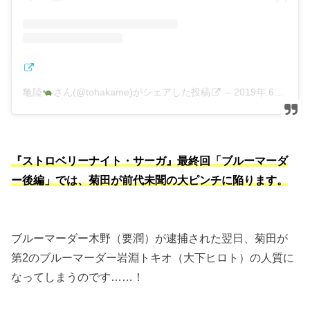
亀陸
さん(@tohakame)がシェアした投稿
–
2019年 6月月13日午後1時14分PDT
『ストロベリーナイト・サーガ』最終回「ブルーマーダ
ー後編」では、菊田が前代未聞の大ピンチに陥ります。
ブルーマーダー木野（要潤）が逮捕された翌日、菊田が
第2のブルーマーダー岩淵トキオ（大下ヒロト）の人質に
なってしまうのです……！