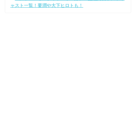
ャスト一覧！要潤や大下ヒロトも！