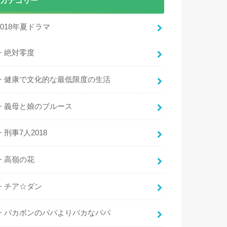
カテゴリー
2018年夏ドラマ
絶対零度
健康で文化的な最低限度の生活
義母と娘のブルース
刑事7人2018
高嶺の花
チア☆ダン
バカボンのパパよりバカなパパ