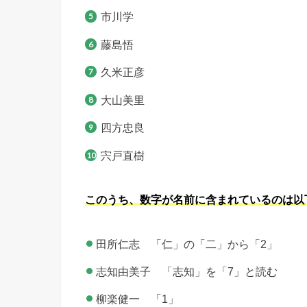
市川学
藤島悟
久米正彦
大山美里
四方忠良
宍戸直樹
このうち、数字が名前に含まれているのは以
田所仁志 「仁」の「二」から「2」
志知由美子 「志知」を「7」と読む
柳楽健一 「1」