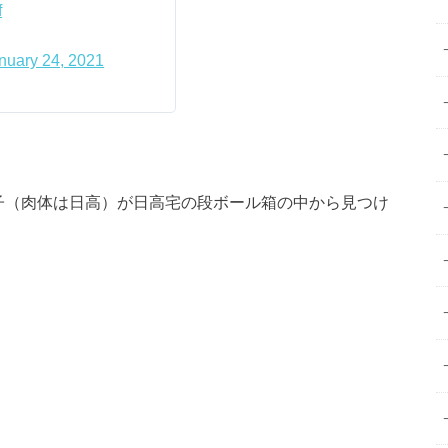
f
nuary 24, 2021
子（肉体は日高）が日高宅の段ボール箱の中から見つけ