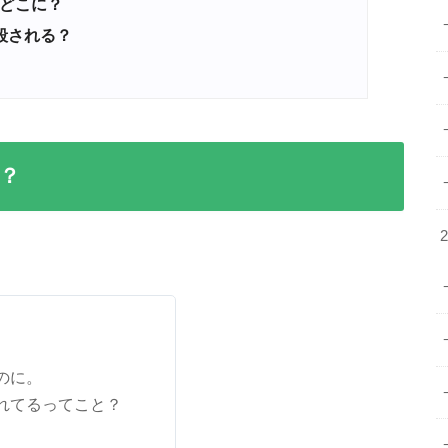
どこに？
殺される？
？
のに。
れてるってこと？