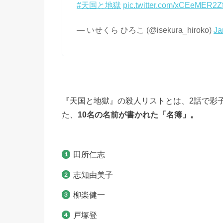
#天国と地獄
pic.twitter.com/xCEeMER2Z
— いせくら ひろこ (@isekura_hiroko)
Ja
『天国と地獄』の殺人リストとは、2話で彩
た、
10名の名前が書かれた「名簿」。
田所仁志
志知由美子
柳楽健一
戸塚登