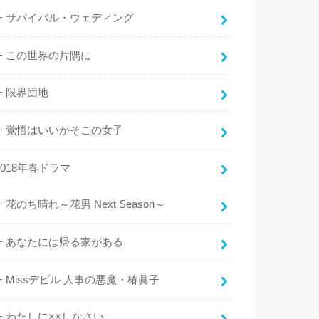
サバイバル・ウェディング
この世界の片隅に
限界団地
覚悟はいいかそこの女子
2018年春ドラマ
花のち晴れ～花男 Next Season～
あなたには帰る家がある
Missデビル 人事の悪魔・椿眞子
わたしに××しなさい