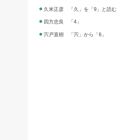
久米正彦 「久」を「9」と読む
四方忠良 「4」
宍戸直樹 「宍」から「6」