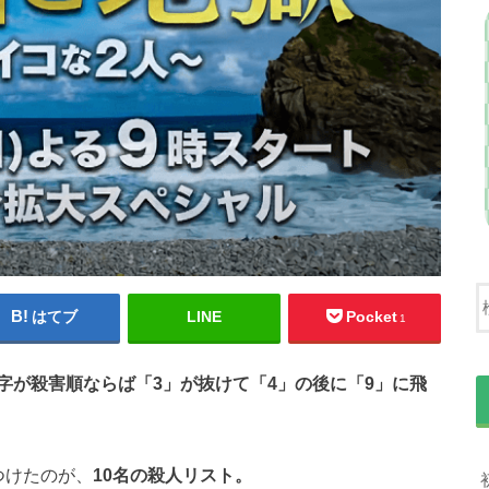
はてブ
LINE
Pocket
1
字が殺害順ならば「3」が抜けて「4」の後に「9」に飛
つけたのが、
10名の殺人リスト。