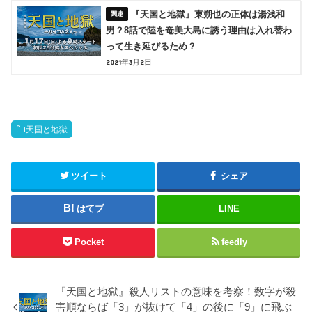
『天国と地獄』東朔也の正体は湯浅和
男？8話で陸を奄美大島に誘う理由は入れ替わ
って生き延びるため？
2021年3月2日
天国と地獄
ツイート
シェア
はてブ
LINE
Pocket
feedly
『天国と地獄』殺人リストの意味を考察！数字が殺
害順ならば「3」が抜けて「4」の後に「9」に飛ぶ