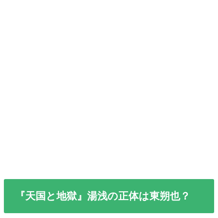
『天国と地獄』湯浅の正体は東朔也？