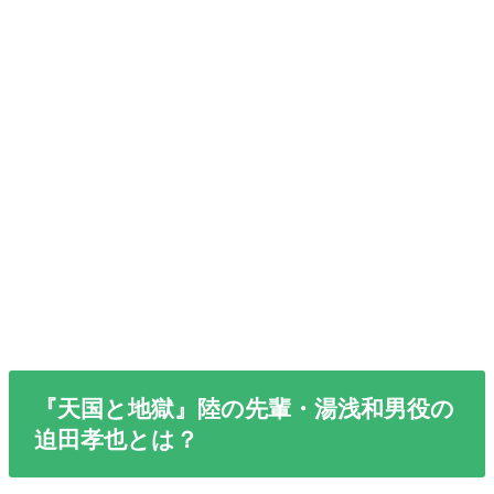
『天国と地獄』陸の先輩・湯浅和男役の
迫田孝也とは？