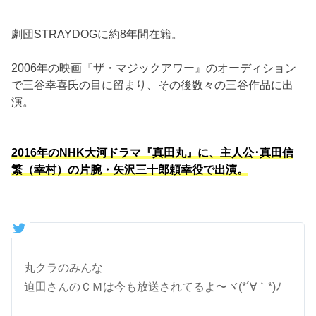
劇団STRAYDOGに約8年間在籍。
2006年の映画『ザ・マジックアワー』のオーディション
で三谷幸喜氏の目に留まり、その後数々の三谷作品に出
演。
2016年のNHK大河ドラマ『真田丸』に、主人公･真田信
繁（幸村）の片腕・矢沢三十郎頼幸役で出演。
丸クラのみんな
迫田さんのＣＭは今も放送されてるよ〜ヾ(*´∀｀*)ﾉ