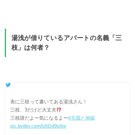
湯浅が借りているアパートの名義「三
枝」は何者？
表に三枝って書いてある湯浅さん！
三枝、3だけど大丈夫
三枝誰だよー気になるよー
#天国と地獄
pic.twitter.com/lz6Dd9q9je