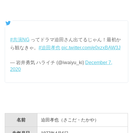
#共演NG
ってドラマ迫田さん出てるじゃん！最初か
ら観なきゃ。
#迫田孝也
pic.twitter.com/e0xzxBAW3J
— 岩井勇気 ハライチ (@iwaiyu_ki)
December 7,
2020
名前
迫田孝也（さこだ・たかや）