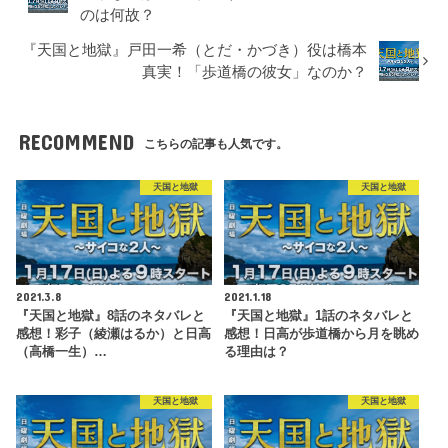
のは何故？
『天国と地獄』戸田一希（とだ・かづき）役は橋本
真実！「歩道橋の彼女」なのか？
RECOMMEND
こちらの記事も人気です。
天国と地獄
天国と地獄
2021.3.8
2021.1.18
『天国と地獄』8話のネタバレと
『天国と地獄』1話のネタバレと
感想！彩子（綾瀬はるか）と日高
感想！日高が歩道橋から月を眺め
（高橋一生）…
る理由は？
天国と地獄
天国と地獄