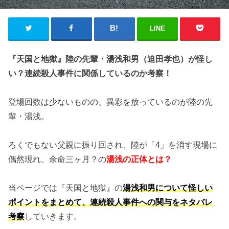
LINE
『天国と地獄』陸の先輩・湯浅和男（迫田孝也）が怪し
い？連続殺人事件に関係しているのか考察！
登場回数は少ないものの、異彩を放っているのが陸の先
輩・湯浅。
ろくでもない父親に振り回され、陸が「4」を消す現場に
偶然現れ、余命三ヶ月？の
湯浅の正体とは？
当ページでは『天国と地獄』の
湯浅和男について怪しい
ポイントをまとめて、連続殺人事件への関与をネタバレ
考察
していきます。