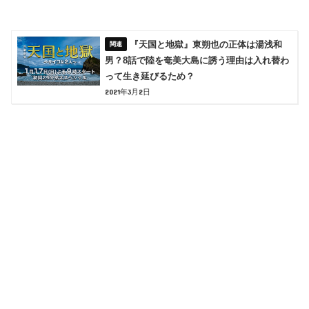
『天国と地獄』東朔也の正体は湯浅和
男？8話で陸を奄美大島に誘う理由は入れ替わ
って生き延びるため？
2021年3月2日