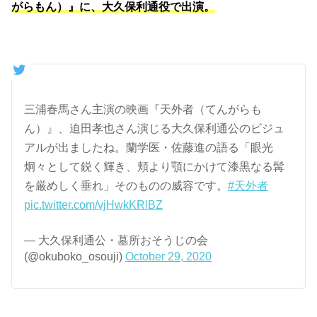
がらもん）』に、大久保利通役で出演。
三浦春馬さん主演の映画『天外者（てんがらも
ん）』、迫田孝也さん演じる大久保利通公のビジュ
アルが出ましたね。蘭学医・佐藤進の語る「眼光
炯々として鋭く輝き、頬より顎にかけて漆黒なる髯
を厳めしく垂れ」そのものの威容です。
#天外者
pic.twitter.com/vjHwkKRlBZ
— 大久保利通公・墓所おそうじの会
(@okuboko_osouji)
October 29, 2020