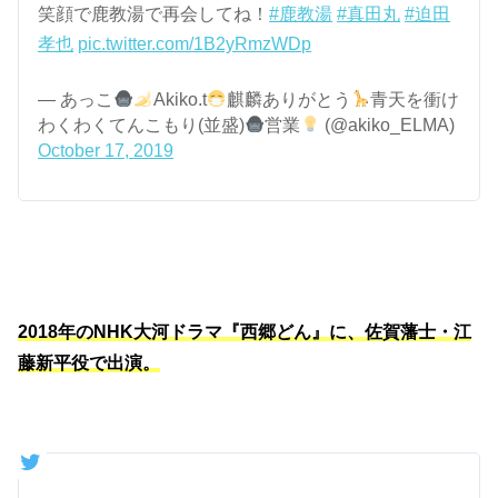
笑顔で鹿教湯で再会してね！
#鹿教湯
#真田丸
#迫田
孝也
pic.twitter.com/1B2yRmzWDp
— あっこ
Akiko.t
麒麟ありがとう
青天を衝け
わくわくてんこもり(並盛)
営業
(@akiko_ELMA)
October 17, 2019
2018年のNHK大河ドラマ『西郷どん』に、佐賀藩士・江
藤新平役で出演。