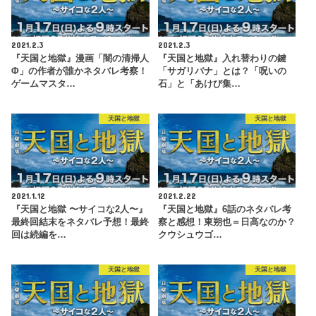
2021.2.3
2021.2.3
『天国と地獄』漫画「闇の清掃人
『天国と地獄』入れ替わりの鍵
Φ」の作者が誰かネタバレ考察！
「サガリバナ」とは？「呪いの
ゲームマスタ…
石」と「あけび集…
天国と地獄
天国と地獄
2021.1.12
2021.2.22
『天国と地獄 〜サイコな2人〜』
『天国と地獄』6話のネタバレ考
最終回結末をネタバレ予想！最終
察と感想！東朔也＝日高なのか？
回は続編を…
クウシュウゴ…
天国と地獄
天国と地獄