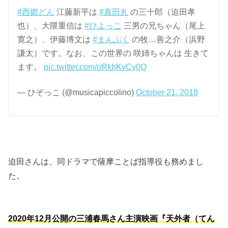
#西郷どん
江藤新平は
#真田丸
の三十郎（迫田孝
也）、大隈重信は
#ひよっこ
三男の兄ちゃん（尾上
寛之）、伊藤博文は
#まんぷく
の牧…善之介（浜野
謙太）です。なお、この世界の 咲姉ちゃんは 生きて
ます。
pic.twitter.com/oRkhKvCy0Q
— ひぞっこ (@musicapiccolino)
October 21, 2018
迫田さんは、同ドラマで薩摩ことば指導役も務めまし
た。
2020年12月公開の三浦春馬さん主演映画『天外者（てん