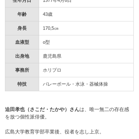
生年月日
1977年4月6日
年齢
43歳
身長
170,5㎝
血液型
o型
出身地
鹿児島県
事務所
ホリプロ
特技
バレーボール・水泳・器械体操
迫田孝也（さこだ・たかや）さん
は、唯一無二の存在感
を放つ個性派俳優。
広島大学教育学部卒業後、役者を志し上京。