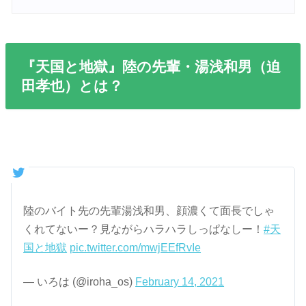
『天国と地獄』陸の先輩・湯浅和男（迫
田孝也）とは？
陸のバイト先の先輩湯浅和男、顔濃くて面長でしゃ
くれてないー？見ながらハラハラしっぱなしー！
#天
国と地獄
pic.twitter.com/mwjEEfRvIe
— いろは (@iroha_os)
February 14, 2021