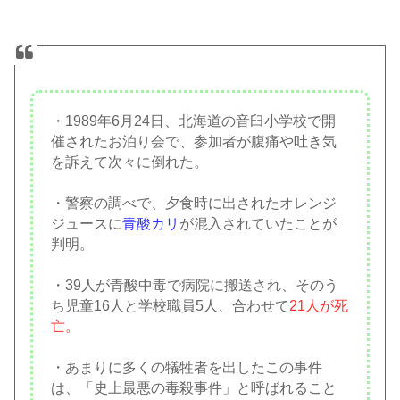
・1989年6月24日、北海道の音臼小学校で開
催されたお泊り会で、参加者が腹痛や吐き気
を訴えて次々に倒れた。
・警察の調べで、夕食時に出されたオレンジ
ジュースに
青酸カリ
が混入されていたことが
判明。
・39人が青酸中毒で病院に搬送され、そのう
ち児童16人と学校職員5人、合わせて
21人が死
亡。
・あまりに多くの犠牲者を出したこの事件
は、「史上最悪の毒殺事件」と呼ばれること