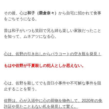
その後、心は
和子（榮倉奈々）
から自宅に招かれて食事
をごちそうになる。
昔は和子がいつも笑顔で兄も姉も楽しい家族だったこと
を知って、ムネアツになる心。
心は、佐野の引き出しからパラコートの空き瓶を発見！
もはや佐野が千夏殺しの犯人としか思えない。
心は、佐野を殺してでも音臼小事件や不可解な事件を阻
止することを誓う。
佐野は、心が入浴中に心の荷物を物色して、2020年の免
許証や見たこともない札を発見して驚く。