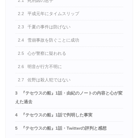
2.1
死刑囚の息子
2.2
平成元年にタイムスリップ
2.3
千夏の事件は防げない
2.4
雪崩事故を防ぐことに成功
2.5
心が警察に疑われる
2.6
明音が行方不明に
2.7
佐野は殺人犯ではない
3
『テセウスの船』1話・由紀のノートの内容と心が変
えた過去
4
『テセウスの船』1話で判明した事実
5
『テセウスの船』1話・Twitterの評判と感想