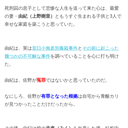
死刑囚の息子として悲惨な人生を送って来た心は、最愛
の妻・
由紀（上野樹里）
ともうすぐ生まれる子供と3人で
幸せな家庭を築こうと思っていた。
由紀は、実は
音臼小無差別毒殺事件
と
その前に起こった
幾つかの不可解な事件
を調べていることを心に打ち明け
た。
由紀は、佐野が
冤罪
ではないかと思っていたのだ。
なにしろ、佐野が
有罪となった根拠
は自宅から青酸カリ
が見つかったことだけだったから。
その後、由紀は娘の
未来（みく）
を出産した後、妊娠中