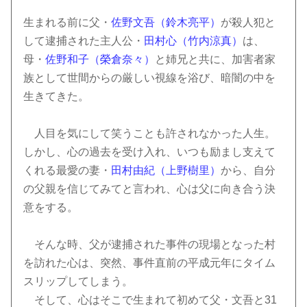
生まれる前に父・
佐野文吾（鈴木亮平）
が殺人犯と
して逮捕された主人公・
田村心（竹内涼真）
は、
母・
佐野和子（榮倉奈々）
と姉兄と共に、加害者家
族として世間からの厳しい視線を浴び、暗闇の中を
生きてきた。
人目を気にして笑うことも許されなかった人生。
しかし、心の過去を受け入れ、いつも励まし支えて
くれる最愛の妻・
田村由紀（上野樹里）
から、自分
の父親を信じてみてと言われ、心は父に向き合う決
意をする。
そんな時、父が逮捕された事件の現場となった村
を訪れた心は、突然、事件直前の平成元年にタイム
スリップしてしまう。
そして、心はそこで生まれて初めて父・文吾と31