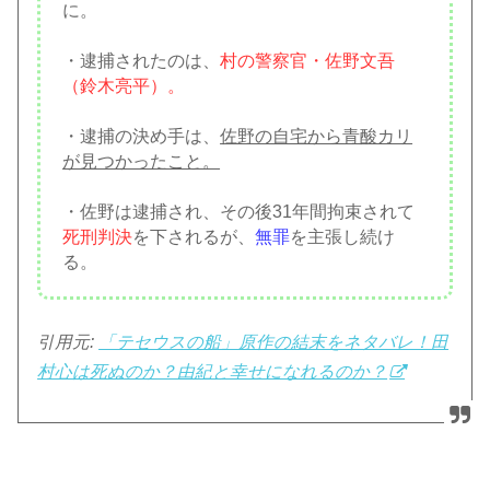
に。
・逮捕されたのは、
村の警察官・佐野文吾
（鈴木亮平）。
・逮捕の決め手は、
佐野の自宅から青酸カリ
が見つかったこと。
・佐野は逮捕され、その後31年間拘束されて
死刑判決
を下されるが、
無罪
を主張し続け
る。
引用元:
「テセウスの船」原作の結末をネタバレ！田
村心は死ぬのか？由紀と幸せになれるのか？