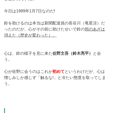
今日は1989年1月7日なのだ!
鈴を助けるのは本当は新聞配達員の長谷川（竜星涼）だ
ったのだが、心がその前に助けたせいで鈴の
頬のあざは
消えた（歴史が変わった）。
心は、鈴の様子を見に来た
佐野文吾（鈴木亮平）
と会
う。
心が佐野に会うのはこれが
初めて
というわけだが、心は
憎しみしか感じず「触るな!」と冷たい態度を取ってしま
う。