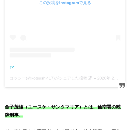
この投稿をInstagramで見る
コッシー(@kotsushi417)がシェアした投稿
–
2020年 2月月2日午前7時25分PST
金子茂雄（ユースケ・サンタマリア）とは、仙南署の辣
腕刑事。