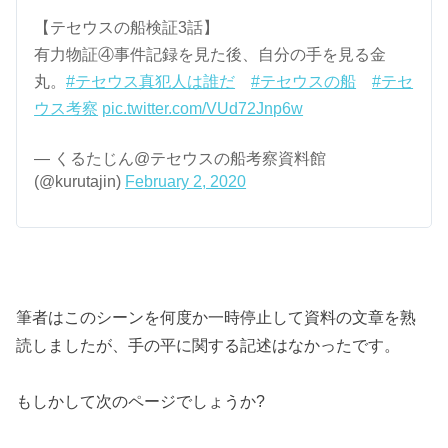
【テセウスの船検証3話】
有力物証④事件記録を見た後、自分の手を見る金
丸。
#テセウス真犯人は誰だ
#テセウスの船
#テセ
ウス考察
pic.twitter.com/VUd72Jnp6w
— くるたじん@テセウスの船考察資料館
(@kurutajin)
February 2, 2020
筆者はこのシーンを何度か一時停止して資料の文章を熟
読しましたが、手の平に関する記述はなかったです。
もしかして次のページでしょうか?