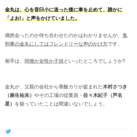
金丸は、心を音臼小に送った後に車を止めて、誰かに
「よお!」と声をかけていました。
偶然会ったのか待ち合わせたのかはわかりませんが、
鬼
刑事の金丸にしてはフレンドリーな声のかけ方
です。
相手は、
同僚か女性か子供
といったところでしょうか?
金丸が、父親の会社から青酸カリが盗まれた
木村さつき
（麻生祐未）
やその工場の従業員・
佐々木紀子（芦名
星）
を疑っていたことは間違いないでしょう。