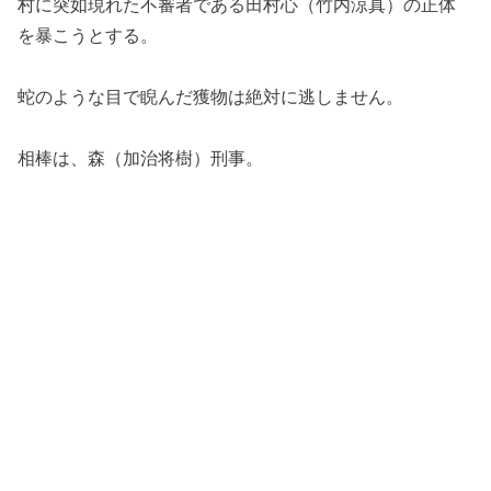
村に突如現れた不審者である田村心（竹内涼真）の正体
を暴こうとする。
蛇のような目で睨んだ獲物は絶対に逃しません。
相棒は、森（加治将樹）刑事。