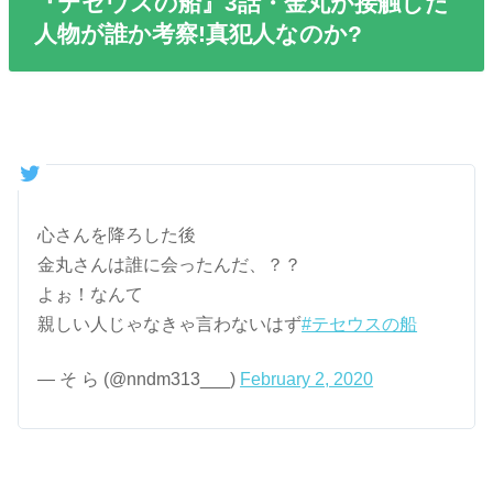
『テセウスの船』3話・金丸が接触した
人物が誰か考察!真犯人なのか?
心さんを降ろした後
金丸さんは誰に会ったんだ、？？
よぉ！なんて
親しい人じゃなきゃ言わないはず
#テセウスの船
— そ ら (@nndm313___)
February 2, 2020