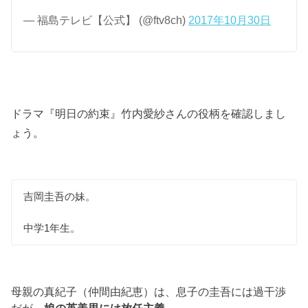
— 福島テレビ【公式】 (@ftv8ch)
2017年10月30日
ドラマ『明日の約束』竹内愛紗さんの役柄を確認しまし
ょう。
吉岡圭吾の妹。
中学1年生。
母親の真紀子（仲間由紀恵）は、息子の圭吾には過干渉
だが、
娘の英美里には放任主義。