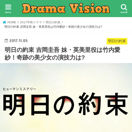
menu
search
HOME
2017年秋ドラマ
明日の約束
明日の約束 吉岡圭吾 妹・英美里役は竹内愛紗！奇跡の美少女の演技力は?
2017.11.05
明日の約束
明日の約束 吉岡圭吾 妹・英美里役は竹内愛
紗！奇跡の美少女の演技力は?