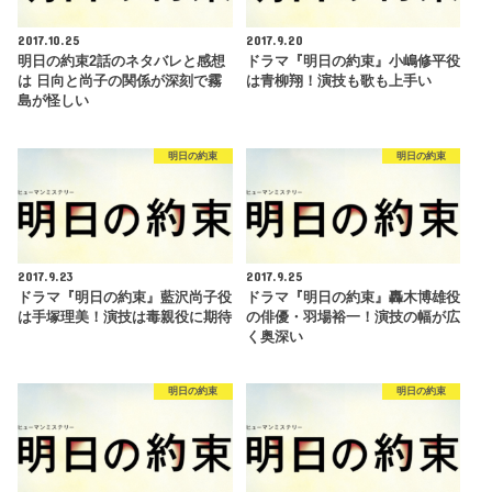
2017.10.25
2017.9.20
明日の約束2話のネタバレと感想
ドラマ『明日の約束』小嶋修平役
は 日向と尚子の関係が深刻で霧
は青柳翔！演技も歌も上手い
島が怪しい
明日の約束
明日の約束
2017.9.23
2017.9.25
ドラマ『明日の約束』藍沢尚子役
ドラマ『明日の約束』轟木博雄役
は手塚理美！演技は毒親役に期待
の俳優・羽場裕一！演技の幅が広
く奥深い
明日の約束
明日の約束