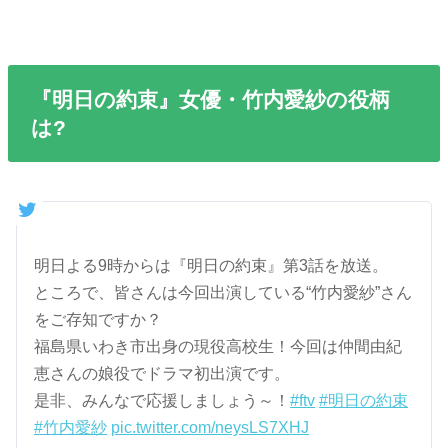
『明日の約束』女優・竹内愛紗の役柄
は?
明日よる9時からは『明日の約束』第3話を放送。
ところで、皆さんは今回出演している“竹内愛紗”さん
をご存知ですか？
福島県いわき市出身の現役高校生！今回は仲間由紀
恵さんの娘役でドラマ初出演です。
是非、みんなで応援しましょう～！
#ftv
#明日の約束
#竹内愛紗
pic.twitter.com/neysLS7XHJ