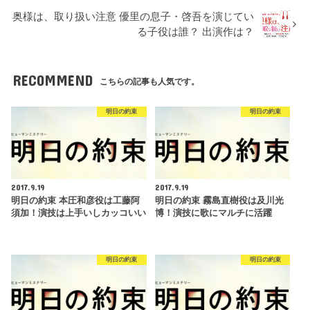
奥様は、取り扱い注意 優里の息子・啓吾を演じてい
る子役は誰？ 出演作は？
RECOMMEND
こちらの記事も人気です。
明日の約束
明日の約束
2017.9.19
2017.9.19
明日の約束 本圧和彦役は工藤阿
明日の約束 霧島直樹役は及川光
須加！演技は上手いしカッコいい
博！演技に歌にマルチに活躍
明日の約束
明日の約束