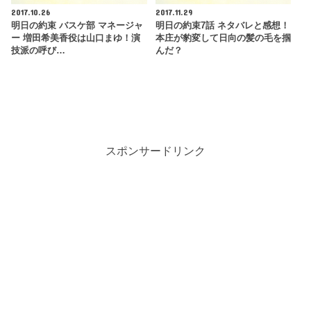
2017.10.26
2017.11.29
明日の約束 バスケ部 マネージャ
明日の約束7話 ネタバレと感想！
ー 増田希美香役は山口まゆ！演
本庄が豹変して日向の髪の毛を掴
技派の呼び…
んだ？
スポンサードリンク