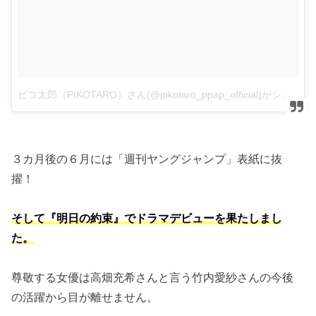
ピコ太郎（PIKOTARO）さん(@pikotaro_ppap_official)がシェアした投稿
３カ月後の６月には「週刊ヤングジャンプ」表紙に抜
擢！
そして『明日の約束』でドラマデビューを果たしまし
た。
尊敬する女優は高畑充希さんと言う竹内愛紗さんの今後
の活躍から目が離せません。