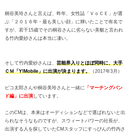
桐谷美玲さんと言えば、昨年、女性誌「ＶｏＣＥ」が選
ぶ「２０１６年・最も美しい顔」に輝いたことで有名で
すが、若干15歳でその桐谷さんに劣らない美貌と言われ
る竹内愛紗さんは本当に凄い。
そして竹内愛紗さんは、
芸能界入りとほぼ同時に、大手
ＣＭ「Y!Mobile」に出演が決まります。
（2017年3月）
ピコ太郎さんや桐谷美玲さんと一緒に
「マーチングバン
ド編」に出演
しています。
このCMは、本来はオーディションなどで選ばれないと出
られなそうなものですが、スウィートパワーの社長が、
出演する人を探していたCMスタッフにすっぴんの竹内さ