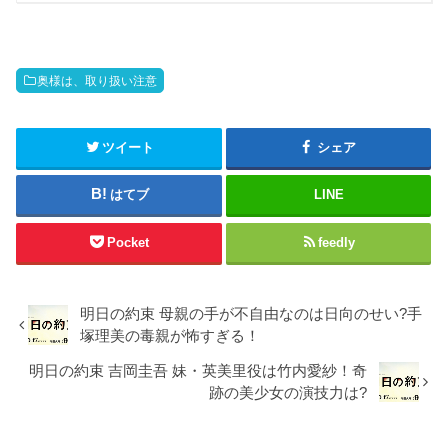
奥様は、取り扱い注意
ツイート
シェア
はてブ
LINE
Pocket
feedly
明日の約束 母親の手が不自由なのは日向のせい?手
塚理美の毒親が怖すぎる！
明日の約束 吉岡圭吾 妹・英美里役は竹内愛紗！奇
跡の美少女の演技力は?