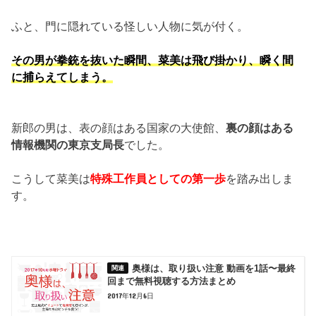
ふと、門に隠れている怪しい人物に気が付く。
その男が拳銃を抜いた瞬間、菜美は飛び掛かり、瞬く間
に捕らえてしまう。
新郎の男は、表の顔はある国家の大使館、
裏の顔はある
情報機関の東京支局長
でした。
こうして菜美は
特殊工作員としての第一歩
を踏み出しま
す。
奥様は、取り扱い注意 動画を1話〜最終
回まで無料視聴する方法まとめ
2017年12月6日