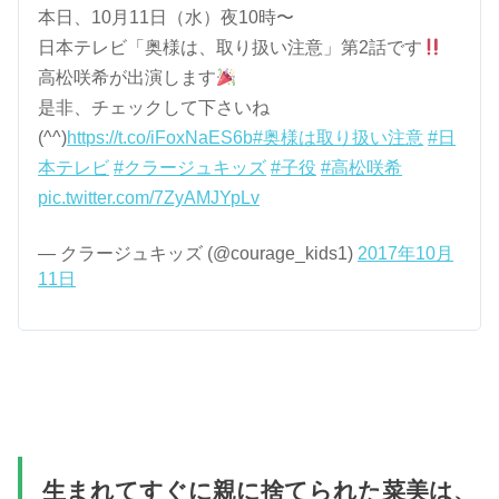
本日、10月11日（水）夜10時〜
日本テレビ「奥様は、取り扱い注意」第2話です
高松咲希が出演します
是非、チェックして下さいね
(^^)
https://t.co/iFoxNaES6b
#奥様は取り扱い注意
#日
本テレビ
#クラージュキッズ
#子役
#高松咲希
pic.twitter.com/7ZyAMJYpLv
— クラージュキッズ (@courage_kids1)
2017年10月
11日
生まれてすぐに親に捨てられた菜美は、