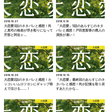
2018.10.27
2018.11.10
大恋愛3話のネタバレと感想！尚
「大恋愛」5話のあらすじのネタ
と真司の格差が浮き彫りになって
バレと感想！戸田恵梨香の廃人の
芹那と阿佐ヶ…
演技が凄い！
大恋愛
大恋愛
2018.10.20
2018.12.15
大恋愛2話のネタバレと感想！カ
「大恋愛」最終回のあらすじのネ
ッコいいムロツヨシにギャップ萌
タバレと感想！尚が記憶を取り戻
えで泣ける……！
すあたたかな…
大恋愛
大恋愛