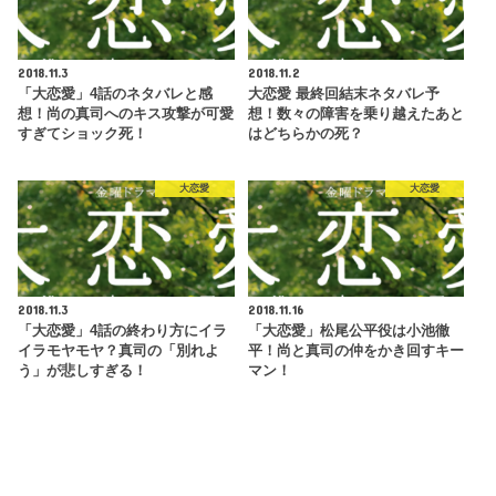
2018.11.3
2018.11.2
「大恋愛」4話のネタバレと感
大恋愛 最終回結末ネタバレ予
想！尚の真司へのキス攻撃が可愛
想！数々の障害を乗り越えたあと
すぎてショック死！
はどちらかの死？
大恋愛
大恋愛
2018.11.3
2018.11.16
「大恋愛」4話の終わり方にイラ
「大恋愛」松尾公平役は小池徹
イラモヤモヤ？真司の「別れよ
平！尚と真司の仲をかき回すキー
う」が悲しすぎる！
マン！