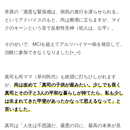
井原の「適度な緊張感は、病気の進行を遅らせられる」
というアドバイスのもと、尚は教壇に立ちますが、マイ
クのキーンという音で反射性失神（犯人は、公平）。
そのせいで、MCIを超えてアルツハイマー病を発症して、
治験に参加できなくなりました(>_<)
真司も尚ママ（草刈民代）も絶望に打ちひしがれます
が、
尚は改めて「真司の子供が産みたい。少しでも長く
真司とその子と3人の平和な暮らしが持てたら、私も少し
は生まれてきた甲斐があったかなって思えるなって」と
言いました。
真司は「人生は不思議だ、最悪の日に、最高の未来が見