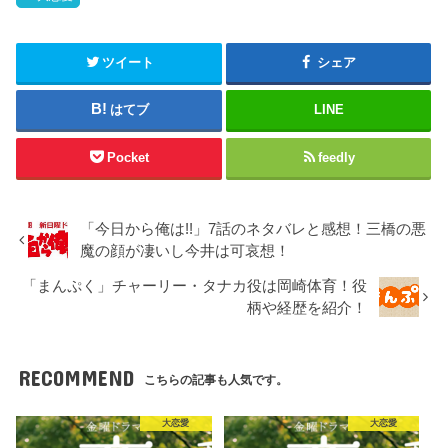
ツイート
シェア
はてブ
LINE
Pocket
feedly
「今日から俺は!!」7話のネタバレと感想！三橋の悪
魔の顔が凄いし今井は可哀想！
「まんぷく」チャーリー・タナカ役は岡崎体育！役
柄や経歴を紹介！
RECOMMEND
こちらの記事も人気です。
大恋愛
大恋愛