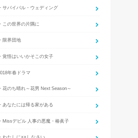
サバイバル・ウェディング
この世界の片隅に
限界団地
覚悟はいいかそこの女子
2018年春ドラマ
花のち晴れ～花男 Next Season～
あなたには帰る家がある
Missデビル 人事の悪魔・椿眞子
わたしに××しなさい