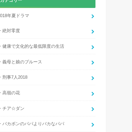
カテゴリー
2018年夏ドラマ
絶対零度
健康で文化的な最低限度の生活
義母と娘のブルース
刑事7人2018
高嶺の花
チア☆ダン
バカボンのパパよりバカなパパ