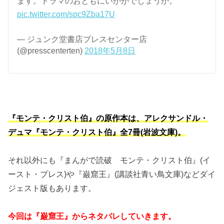
ます。ドラマのおともにいかがでしょうか。
pic.twitter.com/spc9Zba17U
— ジュンク堂書店プレスセンター店
(@presscenterten)
2018年5月8日
『モンテ・クリスト伯』の原作本は、アレクサンドル・
デュマ『モンテ・クリスト伯』全7冊(岩波文庫)。
それ以外にも『まんがで読破 モンテ・クリスト伯』(イ
ースト・プレス)や『巌窟王』(講談社青い鳥文庫)などダイ
ジェスト版もあります。
今回は『巌窟王』からネタバレしていきます。