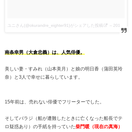
ユニさん(@okurandre_eighter91)がシェアした投稿
–
2018年 5月月18日午前3時03分PDT
南条幸男（大倉忠義）は、人気俳優。
美しい妻・すみれ（山本美月）と娘の明日香（蒲田英玲
奈）と3人で幸せに暮らしています。
15年前は、売れない俳優でフリーターでした。
そしてバラジ（船が遭難したときに亡くなった船長でテ
ロ疑惑あり）の手紙を持っていた
柴門暖（現在の真海）