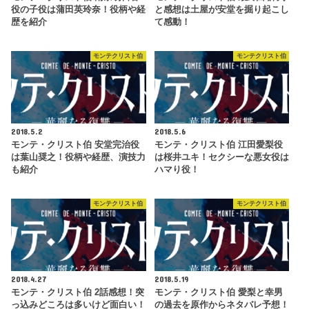
役の子役は蒲田英玲奈！役柄や経
と感想は土屋が安堂を掘り起こし
歴を紹介
て感動！
モンテクリスト伯
モンテクリスト伯
2018.5.2
2018.5.6
モンテ・クリスト伯 安堂完治役
モンテ・クリスト伯 江田愛梨役
は葉山奨之！役柄や経歴、演技力
は桜井ユキ！セクシーな悪女役は
も紹介
ハマり役！
モンテクリスト伯
モンテクリスト伯
2018.4.27
2018.5.19
モンテ・クリスト伯 2話感想！突
モンテ・クリスト伯 愛梨と幸男
っ込みどころは多いけど面白い！
の過去を原作からネタバレ予想！