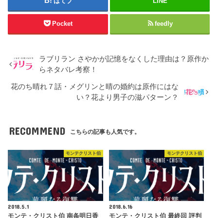
はてブ
LINE
Pocket
feedly
ラブリラン さやかが記憶をなくした理由は？原作か
らネタバレ考察！
花のち晴れ７話・メグリンと晴の婚約は原作にはな
い？花より男子の滋パターン？
RECOMMEND
こちらの記事も人気です。
モンテクリスト伯
モンテクリスト伯
2018.5.1
2018.6.16
モンテ・クリスト伯 南条明日香
モンテ・クリスト伯 最終回 評判