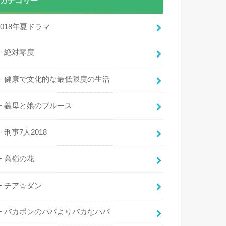
カテゴリー
2018年夏ドラマ
絶対零度
健康で文化的な最低限度の生活
義母と娘のブルース
刑事7人2018
高嶺の花
チア☆ダン
バカボンのパパよりバカなパパ