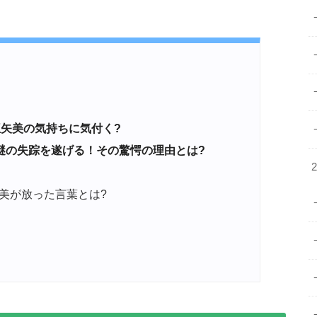
亜矢美の気持ちに気付く?
謎の失踪を遂げる！その驚愕の理由とは?
美が放った言葉とは?