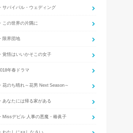
サバイバル・ウェディング
この世界の片隅に
限界団地
覚悟はいいかそこの女子
2018年春ドラマ
花のち晴れ～花男 Next Season～
あなたには帰る家がある
Missデビル 人事の悪魔・椿眞子
わたしに××しなさい