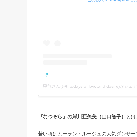
飛龍さん(@the.days.of.love.and.desire)が
『なつぞら』の岸川亜矢美（山口智子）
とは
若い頃はムーラン・ルージュの人気ダンサー