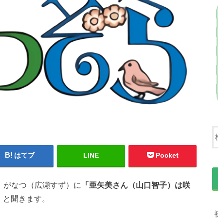
はてブ
LINE
Pocket
）がなつ（広瀬すず）に
「亜矢美さん（山口智子）は咲
」
と聞きます。