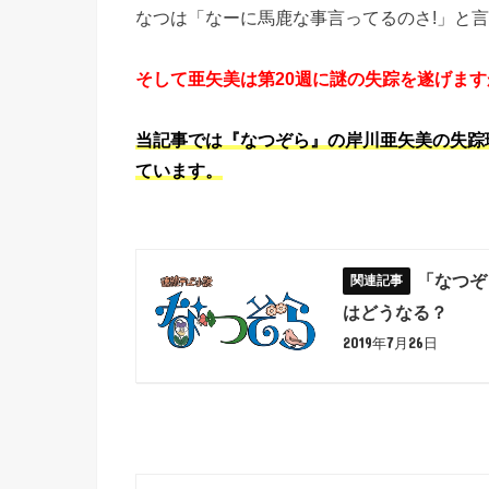
なつは「なーに馬鹿な事言ってるのさ!」と
そして亜矢美は第20週に謎の失踪を遂げます
当記事では『なつぞら』の岸川亜矢美の失踪
ています。
「なつぞ
はどうなる？
2019年7月26日