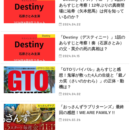
あらすじと考察！12年ぶりの真樹登
場に祐希（矢本悠馬）は何を知って
いるのか？
2024.04.22
Destiny
「Destiny（デスティニー）」1話の
あらすじと考察！奏（石原さとみ）
の父・英介の死の真相は？
2024.04.15
GTOリバイバル
「GTOリバイバル」あらすじと感
想！鬼塚が救った4人の生徒と「裁ノ
カ笑（さいのかわら）」の正体・動
機は？
2024.04.02
おっさんずラブ
「おっさんずラブリターンズ」最終
回の感想！WE ARE FAMILY !!
2024.03.26