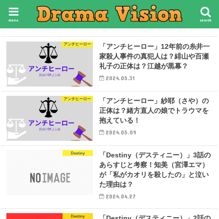
menu
search
アンチヒーロー
「アンチヒーロー」12年前の糸井一
家殺人事件の真犯人は？緋山や百瀬
礼子の正体は？江越が黒幕？
2024.05.31
アンチヒーロー
「アンチヒーロー」紗耶（さや）の
正体は？緒方直人の娘でトラウマを
抱えている！
2024.05.09
Destiny
「Destiny（デスティニー）」3話の
あらすじと考察！知美（宮澤エマ）
が「私がカオリを殺したの」と泣い
た理由は？
2024.04.27
Destiny
「Destiny（デスティニー）」2話の