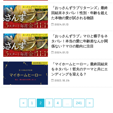
おっさんずラブリターンズ
「おっさんずラブリターンズ」最終
回結末ネタバレ！性別・年齢を超え
た本物の愛が試される物語
2024.01.13
おっさんずラブリターンズ
「おっさんずラブ」マロと蝶子をネ
タバレ！本当の愛に年齢差なんか関
係ない？マロの動向に注目
2024.01.13
2023年秋ドラマ
「マイホームヒーロー」最終回結末
をネタバレ！哲夫のテーマと共にエ
ンディングを迎える？
2023.10.26
<
1
2
3
4
…
241
>