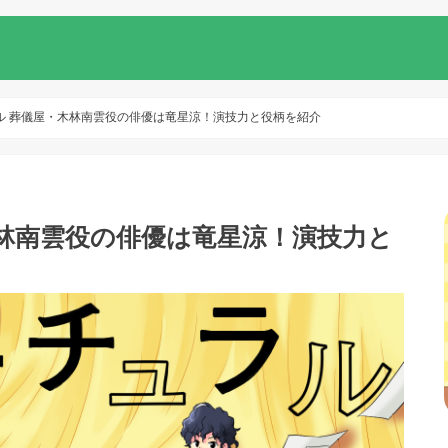
ル 葬儀屋・木林南雲役の俳優は竜星涼！演技力と役柄を紹介
林南雲役の俳優は竜星涼！演技力と