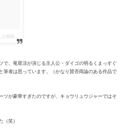
Panupol Pisutthimarnさん(@toonznista)がシェアした投稿
–
2月 11, 2013 at 2:52午前 PST
ツで、竜星涼が演じる主人公・ダイゴの明るくまっすぐ
と筆者は思っています。（かなり賛否両論のある作品で
ーツが豪華すぎたのですが、キョウリュウジャーではそ
た（笑）