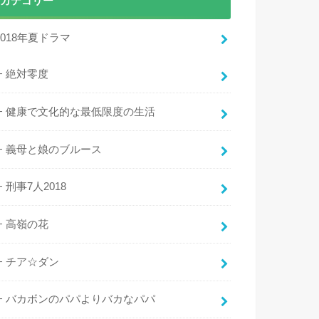
カテゴリー
2018年夏ドラマ
絶対零度
健康で文化的な最低限度の生活
義母と娘のブルース
刑事7人2018
高嶺の花
チア☆ダン
バカボンのパパよりバカなパパ