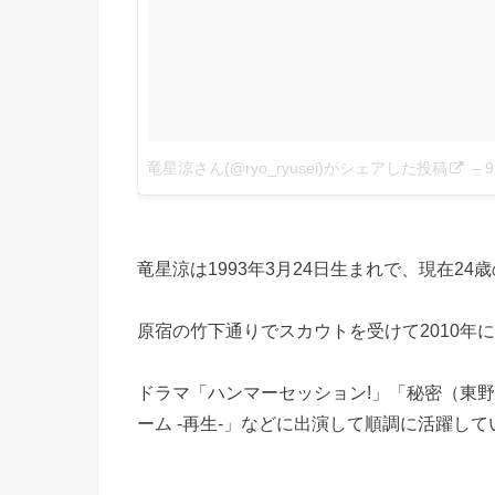
竜星涼さん(@ryo_ryusei)がシェアした投稿
–
9
竜星涼は1993年3月24日生まれで、現在24
原宿の竹下通りでスカウトを受けて2010年
ドラマ「ハンマーセッション!」「秘密（東
ーム -再生-」などに出演して順調に活躍し