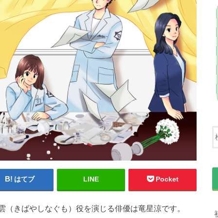
はてブ
LINE
Pocket
雲（きばやしなぐも）役を演じる俳優は竜星涼です。