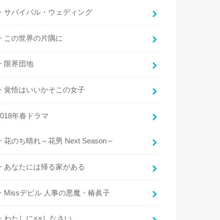
サバイバル・ウェディング
この世界の片隅に
限界団地
覚悟はいいかそこの女子
2018年春ドラマ
花のち晴れ～花男 Next Season～
あなたには帰る家がある
Missデビル 人事の悪魔・椿眞子
わたしに××しなさい