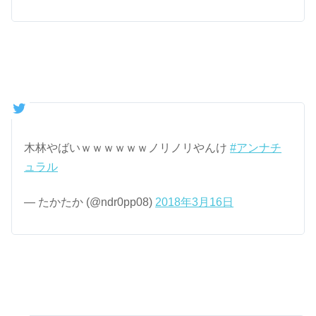
木林やばいｗｗｗｗｗｗノリノリやんけ
#アンナチ
ュラル
— たかたか (@ndr0pp08)
2018年3月16日