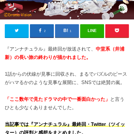
LINE
2
1
『アンナチュラル』最終回が放送されて、
中堂系（井浦
新）の長い旅の終わりが描かれました。
1話からの伏線が見事に回収され、まるでパズルのピース
がハマるかのような見事な展開に、SNSでは絶賛の嵐。
「ここ数年で見たドラマの中で一番面白かった」
と言う
ひとも少なくありませんでした。
当記事では『アンナチュラル』最終回・Twitter（ツイッ
ター）の評判と感想をまとめました。