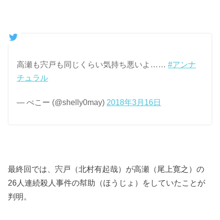
高瀬も宍戸も同じくらい気持ち悪いよ……
#アンナ
チュラル
— ぺこー (@shelly0may)
2018年3月16日
最終回では、宍戸（北村有起哉）が高瀬（尾上寛之）の
26人連続殺人事件の幇助（ほうじょ）をしていたことが
判明。