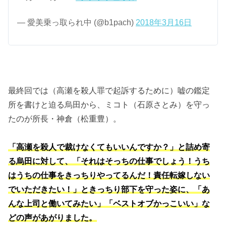
— 愛美乗っ取られ中 (@b1pach)
2018年3月16日
最終回では（高瀬を殺人罪で起訴するために）嘘の鑑定
所を書けと迫る烏田から、ミコト（石原さとみ）を守っ
たのが所長・神倉（松重豊）。
「高瀬を殺人で裁けなくてもいいんですか？」と詰め寄
る烏田に対して、「それはそっちの仕事でしょう！うち
はうちの仕事をきっちりやってるんだ！責任転嫁しない
でいただきたい！」ときっちり部下を守った姿に、「あ
んな上司と働いてみたい」「ベストオブかっこいい」な
どの声があがりました。