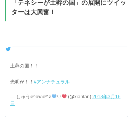
「テネシーが土葬の国」の展開にツイッ
ターは大興奮！
土葬の国！！
光明が！！
#アンナチュラル
— しゅうฅ^ơωơ^ฅ
♡
(@xiahtan)
2018年3月16
日