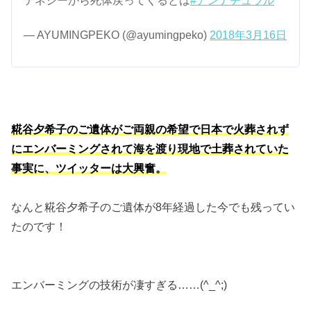
テネシーから死体戻ってくるとは
#アンナチュラル
— AYUMINGPEKO (@ayumingpeko)
2018年3月16日
糀谷夕希子のご遺体がご両親の希望で日本で火葬されず
にエンバーミングされて海を渡り現地で土葬されていた
事実に、ツイッターは大興奮。
なんと糀谷夕希子のご遺体が8年経過した今でも残ってい
たのです！
エンバーミングの技術が凄すぎる……(^_^;)