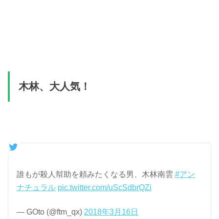
木林、大人気！
誰もが殺人幇助を頼みたくなる男、木林南雲
#アン
ナチュラル
pic.twitter.com/uScSdbrQZi
— GOto (@ftm_qx)
2018年3月16日