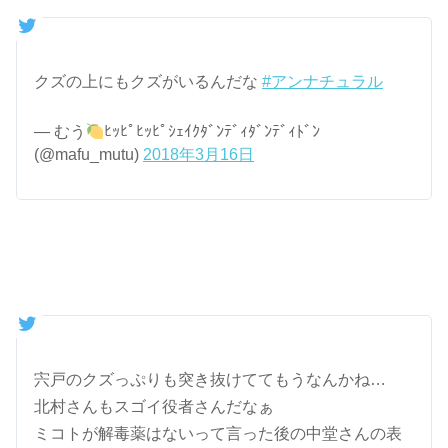
クズの上にもクズがいるんだな
#アンナチュラル
— むう
ﾋｯﾋﾟﾋｯﾋﾟｼｪｲｸﾀﾞﾝﾃﾞｨﾀﾞﾝﾃﾞｨﾄﾞﾝ
(@mafu_mutu)
2018年3月16日
宍戸のクズっぷりも突き抜けててもうなんかね…
北村さんもスゴイ役者さんだなぁ
ミコトが解毒薬はないって言った後の中堂さんの表