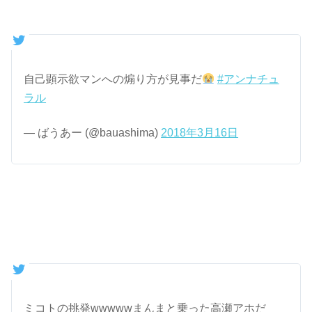
自己顕示欲マンへの煽り方が見事だ
#アンナチュ
ラル
— ばうあー (@bauashima)
2018年3月16日
ミコトの挑発wwwwwまんまと乗った高瀬アホだ