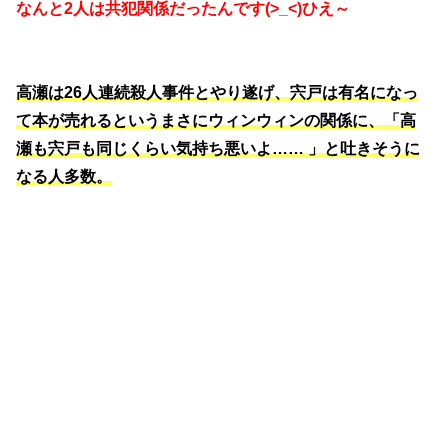
なんと2人は共犯関係だったんです(>_<)ひえ～
高瀬は26人連続殺人事件とやり遂げ、宍戸は有名になっ
て本が売れるというまさにウィンウィンの関係に、「高
瀬も宍戸も同じくらい気持ち悪いよ…… 」と吐きそうに
なる人多数。