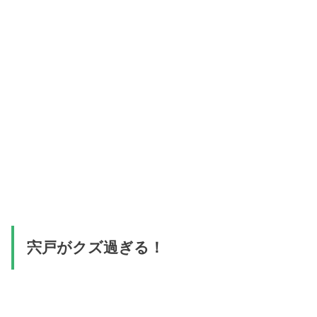
宍戸がクズ過ぎる！