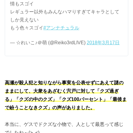
情もスゴイ
レギュラー以外もみんなハマりすぎてキャラとして
しか見えない
もう色々スゴイ
#アンナチュラル
— ☆れいこ♪＠萌 (@Reiko3rdLIVE)
2018年3月17日
高瀬が殺人犯と知りながら事実を公表せずにあえて謎の
ままにして、大衆をあざむく宍戸に対して「クズ過ぎ
る」「クズの中のクズ」「クズ100パーセント」「最後ま
で紛うことなきクズ」の声がありました。
本当に、ゲスでドクズな小物で、人として最悪って感じ
でしたね～(>_<)