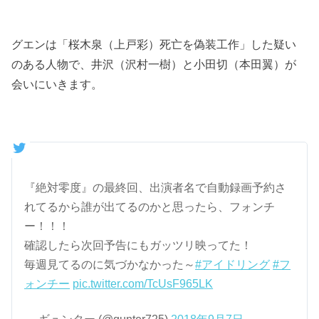
グエンは「桜木泉（上戸彩）死亡を偽装工作」した疑い
のある人物で、井沢（沢村一樹）と小田切（本田翼）が
会いにいきます。
『絶対零度』の最終回、出演者名で自動録画予約さ
れてるから誰が出てるのかと思ったら、フォンチ
ー！！！
確認したら次回予告にもガッツリ映ってた！
毎週見てるのに気づかなかった～
#アイドリング
#フ
ォンチー
pic.twitter.com/TcUsF965LK