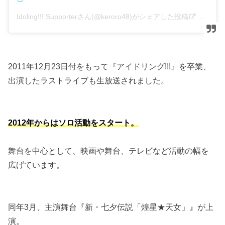
Idoling!!! Supporterさん(@keroro48)がシェアした投稿
–
201
2011年12月23日付をもって『アイドリング!!!』を卒業、
出演したラストライブも生放送されました。
2012年からはソロ活動をスタート。
舞台を中心として、映画や舞台、テレビなど活動の幅を
広げています。
同年3月、主演舞台『新・七夕伝説「煌星★天女」』が上
演。