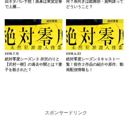
回ネタバレ予想！黒幕は東堂定春
何？表向きは総務部・資料課って
で上層…
どういうこと？
絶対零度
絶対零度
2018.7.13
2018.6.23
絶対零度シーズン３ 井沢のりと
絶対零度シーズン３キャスト一
【沢村一樹】の過去や闇とは？妻
覧！前作２作品の紹介や原作、動
子を殺された？
画配信情報も！
スポンサードリンク