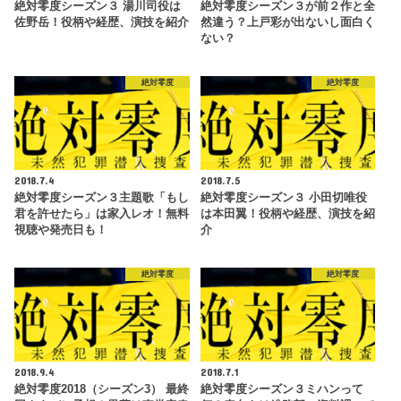
絶対零度シーズン３ 湯川司役は
絶対零度シーズン３が前２作と全
佐野岳！役柄や経歴、演技を紹介
然違う？上戸彩が出ないし面白く
ない？
絶対零度
絶対零度
2018.7.4
2018.7.5
絶対零度シーズン３主題歌「もし
絶対零度シーズン３ 小田切唯役
君を許せたら」は家入レオ！無料
は本田翼！役柄や経歴、演技を紹
視聴や発売日も！
介
絶対零度
絶対零度
2018.9.4
2018.7.1
絶対零度2018（シーズン3） 最終
絶対零度シーズン３ミハンって