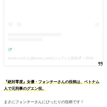
kooss runさん(@kooss_run)がシェアした投稿
–
2018年 9月月7日午前4時52分PDT
『絶対零度』女優・フォンチーさんの役柄は、ベトナム
人で元刑事のグエン役。
まさにフォンチーさんにぴったりの役柄です！