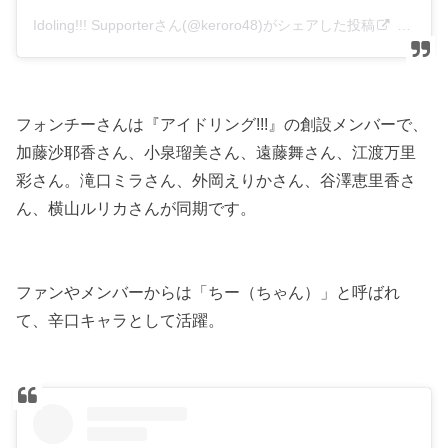
Idoling!!! Supporterさん(@keroro48)がシェアした投稿
–
201
フォンチーさんは『アイドリング!!!』の創設メンバーで、
加藤沙耶香さん、小泉瑠美さん、遠藤舞さん、江渡万里
彩さん。滝口ミラさん、外岡えりかさん、谷澤恵里香さ
ん、横山ルリカさんが同期です。
ファンやメンバーからは「ちー（ちゃん）」と呼ばれ
て、辛口キャラとして活躍。