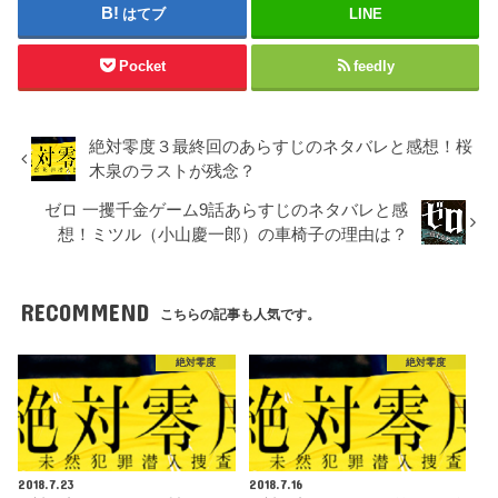
はてブ
LINE
Pocket
feedly
絶対零度３最終回のあらすじのネタバレと感想！桜
木泉のラストが残念？
ゼロ 一攫千金ゲーム9話あらすじのネタバレと感
想！ミツル（小山慶一郎）の車椅子の理由は？
RECOMMEND
こちらの記事も人気です。
絶対零度
絶対零度
2018.7.23
2018.7.16