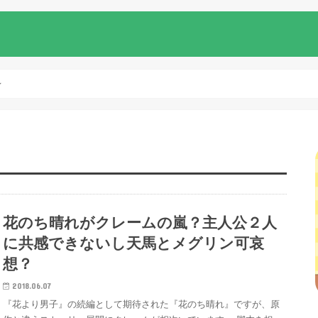
～
花のち晴れがクレームの嵐？主人公２人
に共感できないし天馬とメグリン可哀
想？
2018.06.07
『花より男子』の続編として期待された『花のち晴れ』ですが、原