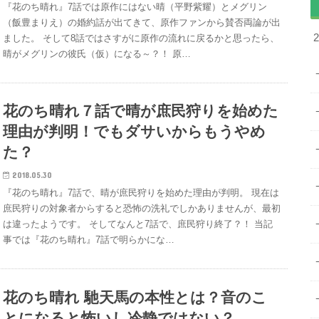
『花のち晴れ』7話では原作にはない晴（平野紫耀）とメグリン
（飯豊まりえ）の婚約話が出てきて、原作ファンから賛否両論が出
ました。 そして8話ではさすがに原作の流れに戻るかと思ったら、
晴がメグリンの彼氏（仮）になる～？！ 原…
花のち晴れ７話で晴が庶民狩りを始めた
理由が判明！でもダサいからもうやめ
た？
2018.05.30
『花のち晴れ』7話で、晴が庶民狩りを始めた理由が判明。 現在は
庶民狩りの対象者からすると恐怖の洗礼でしかありませんが、最初
は違ったようです。 そしてなんと7話で、庶民狩り終了？！ 当記
事では『花のち晴れ』7話で明らかにな…
花のち晴れ 馳天馬の本性とは？音のこ
とになると怖いし冷静ではない？