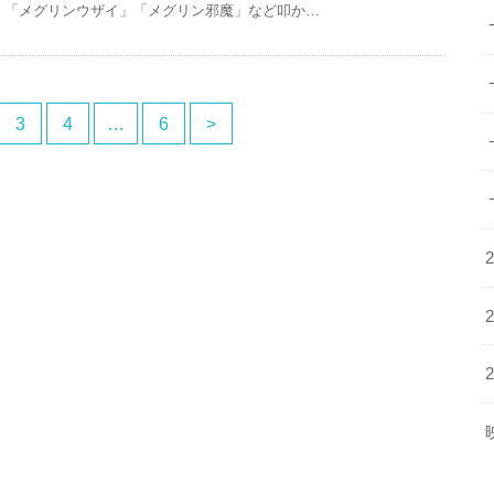
「メグリンウザイ」「メグリン邪魔」など叩か…
3
4
…
6
>