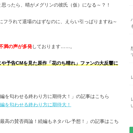
と思ったら、晴がメグリンの彼氏（仮）になる～？！
にフラれて退場のはずなのに、えらい引っぱりますね～
不満の声が多発
しております……。
じや予告CMを見た原作「花のち晴れ」ファンの大反響に
続編を匂わせる終わり方に期待大！」の記事はこちら
続編を匂わせる終わり方に期待大！
と最高の賛否両論！続編もネタバレ予想！」の記事はこち