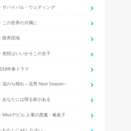
サバイバル・ウェディング
この世界の片隅に
限界団地
覚悟はいいかそこの女子
2018年春ドラマ
花のち晴れ～花男 Next Season～
あなたには帰る家がある
Missデビル 人事の悪魔・椿眞子
わたしに××しなさい