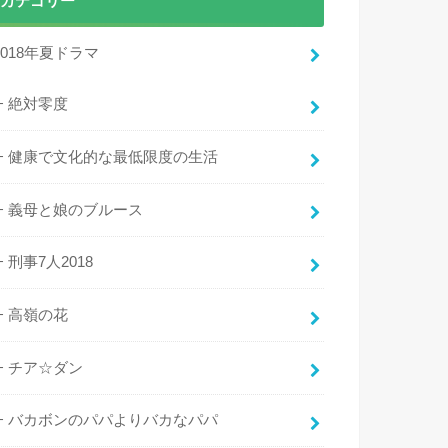
カテゴリー
2018年夏ドラマ
絶対零度
健康で文化的な最低限度の生活
義母と娘のブルース
刑事7人2018
高嶺の花
チア☆ダン
バカボンのパパよりバカなパパ