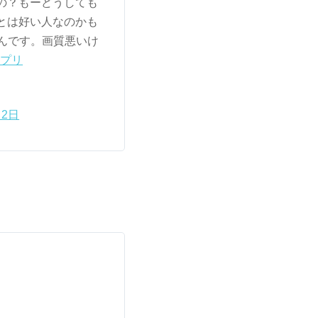
の？もーどうしても
とは好い人なのかも
なんです。画質悪いけ
ンプリ
月2日