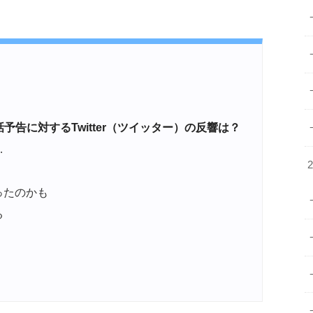
告に対するTwitter（ツイッター）の反響は？
…
ったのかも
る