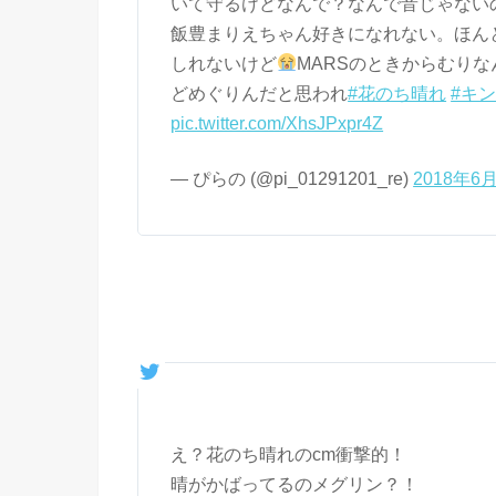
いて守るけどなんで？なんで音じゃない
飯豊まりえちゃん好きになれない。ほん
しれないけど
MARSのときからむり
どめぐりんだと思われ
#花のち晴れ
#キ
pic.twitter.com/XhsJPxpr4Z
— ぴらの (@pi_01291201_re)
2018年6
え？花のち晴れのcm衝撃的！
晴がかばってるのメグリン？！