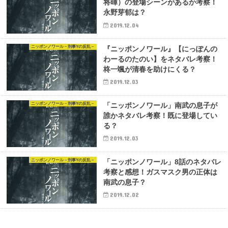
将暉）の登場シーンがあるか考察！
永野芽郁は？
2019.12.04
ニッポンノワール－刑事Yの反乱－
『ニッポンノワール』【にっぽんの
わーるのたのい】をネタバレ考察！
柊一颯が清春を助けにくる？
2019.12.03
ニッポンノワール－刑事Yの反乱－
「ニッポンノワール」南武の息子が
誰かネタバレ考察！既に登場してい
る？
2019.12.03
ニッポンノワール－刑事Yの反乱－
「ニッポンノワール」8話のネタバレ
考察と感想！ガスマスク男の正体は
南武の息子？
2019.12.02