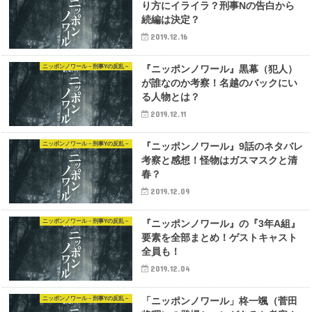
り方にイライラ？刑事Nの告白から
続編は決定？
2019.12.16
ニッポンノワール－刑事Yの反乱－
『ニッポンノワール』黒幕（犯人）
が誰なのか考察！名越のバックにい
る人物とは？
2019.12.11
ニッポンノワール－刑事Yの反乱－
『ニッポンノワール』9話のネタバレ
考察と感想！怪物はガスマスクと清
春？
2019.12.09
ニッポンノワール－刑事Yの反乱－
『ニッポンノワール』の『3年A組』
要素を全部まとめ！ゲストキャスト
全員も！
2019.12.04
ニッポンノワール－刑事Yの反乱－
「ニッポンノワール」柊一颯（菅田