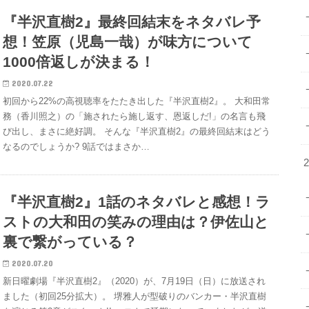
『半沢直樹2』最終回結末をネタバレ予
想！笠原（児島一哉）が味方について
1000倍返しが決まる！
2020.07.22
初回から22%の高視聴率をたたき出した『半沢直樹2』。 大和田常
務（香川照之）の「施されたら施し返す、恩返しだ!」の名言も飛
び出し、まさに絶好調。 そんな『半沢直樹2』の最終回結末はどう
なるのでしょうか? 9話ではまさか…
『半沢直樹2』1話のネタバレと感想！ラ
ストの大和田の笑みの理由は？伊佐山と
裏で繋がっている？
2020.07.20
新日曜劇場『半沢直樹2』（2020）が、7月19日（日）に放送され
ました（初回25分拡大）。 堺雅人が型破りのバンカー・半沢直樹