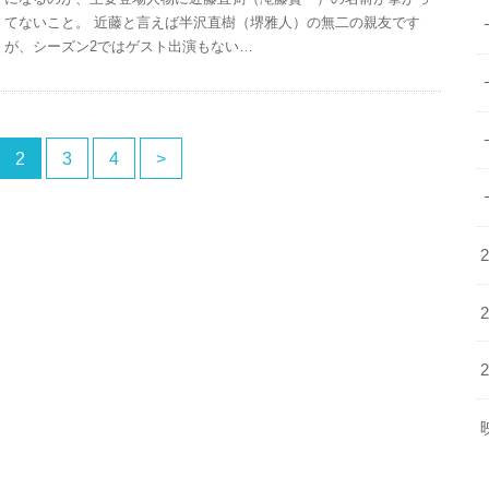
てないこと。 近藤と言えば半沢直樹（堺雅人）の無二の親友です
が、シーズン2ではゲスト出演もない…
2
3
4
>