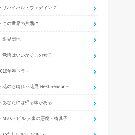
サバイバル・ウェディング
この世界の片隅に
限界団地
覚悟はいいかそこの女子
2018年春ドラマ
花のち晴れ～花男 Next Season～
あなたには帰る家がある
Missデビル 人事の悪魔・椿眞子
わたしに××しなさい