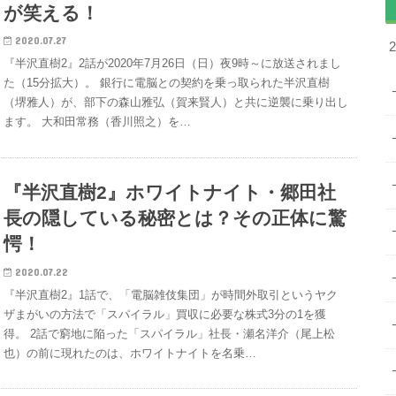
が笑える！
2020.07.27
『半沢直樹2』2話が2020年7月26日（日）夜9時～に放送されまし
た（15分拡大）。 銀行に電脳との契約を乗っ取られた半沢直樹
（堺雅人）が、部下の森山雅弘（賀来賢人）と共に逆襲に乗り出し
ます。 大和田常務（香川照之）を…
『半沢直樹2』ホワイトナイト・郷田社
長の隠している秘密とは？その正体に驚
愕！
2020.07.22
『半沢直樹2』1話で、「電脳雑伎集団」が時間外取引というヤク
ザまがいの方法で「スパイラル」買収に必要な株式3分の1を獲
得。 2話で窮地に陥った「スパイラル」社長・瀬名洋介（尾上松
也）の前に現れたのは、ホワイトナイトを名乗…