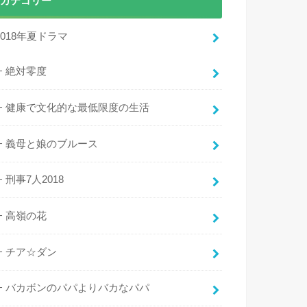
カテゴリー
2018年夏ドラマ
絶対零度
健康で文化的な最低限度の生活
義母と娘のブルース
刑事7人2018
高嶺の花
チア☆ダン
バカボンのパパよりバカなパパ