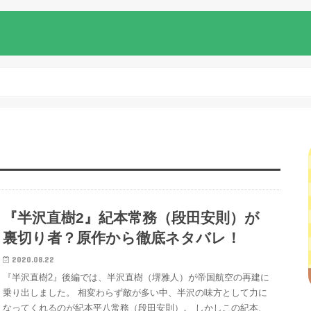
『半沢直樹2』紀本常務（段田安則）が
裏切り者？原作から徹底ネタバレ！
2020.08.22
『半沢直樹2』後編では、半沢直樹（堺雅人）が帝国航空の再建に
乗り出しました。 相変わらず敵が多い中、半沢の味方として力に
なってくれるのが紀本平八常務（段田安則）。 しかしこの紀本、