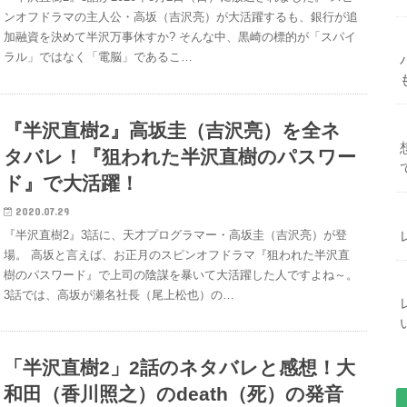
ンオフドラマの主人公・高坂（吉沢亮）が大活躍するも、銀行が追
加融資を決めて半沢万事休すか? そんな中、黒崎の標的が「スパイ
ラル」ではなく「電脳」であるこ…
『半沢直樹2』高坂圭（吉沢亮）を全ネ
タバレ！『狙われた半沢直樹のパスワー
ド』で大活躍！
2020.07.29
『半沢直樹2』3話に、天才プログラマー・高坂圭（吉沢亮）が登
場。 高坂と言えば、お正月のスピンオフドラマ『狙われた半沢直
樹のパスワード』で上司の陰謀を暴いて大活躍した人ですよね～。
3話では、高坂が瀬名社長（尾上松也）の…
「半沢直樹2」2話のネタバレと感想！大
和田（香川照之）のdeath（死）の発音