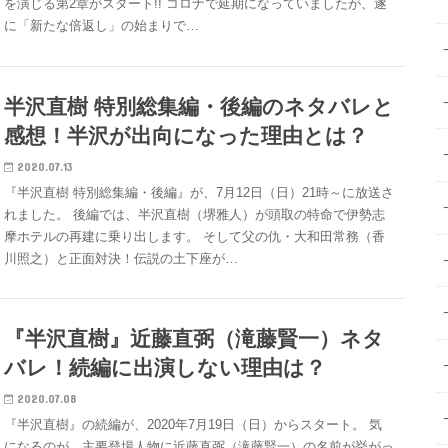
を演じる第2章がスタート!! コロナで延期になっていましたが、遂
に「新たな倍返し」の始まりで…
半沢直樹 特別総集編・後編のネタバレと
感想！半沢が出向になった理由とは？
2020.07.13
『半沢直樹 特別総集編・後編』が、7月12日（日）21時～に放送さ
れました。 後編では、半沢直樹（堺雅人）が頭取の特命で伊勢志
摩ホテルの再建に乗り出します。 そして父の仇・大和田常務（香
川照之）と正面対決！伝説の土下座が…
『半沢直樹』近藤直弼（滝藤賢一）ネタ
バレ！続編に出演しない理由は？
2020.07.08
『半沢直樹』の続編が、2020年7月19日（日）からスタート。 気
になるのが、主要登場人物に近藤直弼（滝藤賢一）の名前が挙がっ