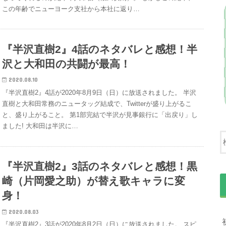
この年齢でニューヨーク支社から本社に返り…
『半沢直樹2』4話のネタバレと感想！半
沢と大和田の共闘が最高！
2020.08.10
『半沢直樹2』4話が2020年8月9日（日）に放送されました。 半沢
直樹と大和田常務のニュータッグ結成で、Twitterが盛り上がるこ
と、盛り上がること。 第1部完結で半沢が見事銀行に「出戻り」し
ました! 大和田は半沢に…
『半沢直樹2』3話のネタバレと感想！黒
崎（片岡愛之助）が替え歌キャラに変
身！
2020.08.03
『半沢直樹2』3話が2020年8月2日（日）に放送されました。 スピ