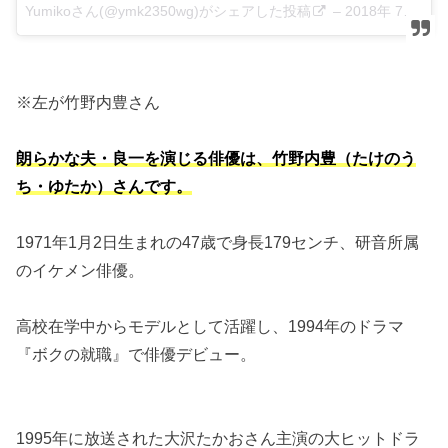
Yumikoさん(@ymk2350wg)がシェアした投稿
–
2018年 7月月2日午前4時14分PDT
※左が竹野内豊さん
朗らかな夫・良一を演じる俳優は、竹野内豊（たけのう
ち・ゆたか）さんです。
1971年1月2日生まれの47歳で身長179センチ、研音所属
のイケメン俳優。
高校在学中からモデルとして活躍し、1994年のドラマ
『ボクの就職』で俳優デビュー。
1995年に放送された大沢たかおさん主演の大ヒットドラ