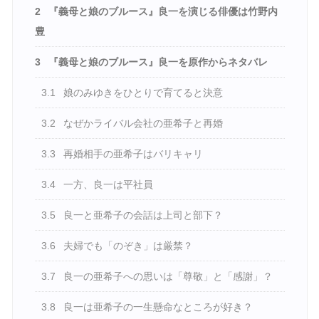
2
『義母と娘のブルース』良一を演じる俳優は竹野内
豊
3
『義母と娘のブルース』良一を原作からネタバレ
3.1
娘のみゆきをひとりで育てると決意
3.2
なぜかライバル会社の亜希子と再婚
3.3
再婚相手の亜希子はバリキャリ
3.4
一方、良一は平社員
3.5
良一と亜希子の会話は上司と部下？
3.6
夫婦でも「のぞき」は厳禁？
3.7
良一の亜希子への思いは「尊敬」と「感謝」？
3.8
良一は亜希子の一生懸命なところが好き？