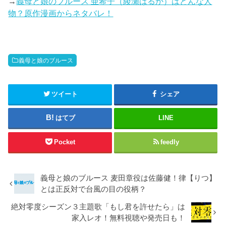
→
義母と娘のブルース 亜希子（綾瀬はるか）はどんな人
物？原作漫画からネタバレ！
義母と娘のブルース
ツイート
シェア
はてブ
LINE
Pocket
feedly
義母と娘のブルース 麦田章役は佐藤健！律【りつ】
とは正反対で台風の目の役柄？
絶対零度シーズン３主題歌「もし君を許せたら」は
家入レオ！無料視聴や発売日も！