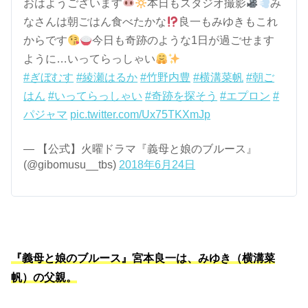
おはようございます
本日もスタジオ撮影
み
なさんは朝ごはん食べたかな
良一もみゆきもこれ
からです
今日も奇跡のような1日が過ごせます
ように…いってらっしゃい
#ぎぼむす
#綾瀬はるか
#竹野内豊
#横溝菜帆
#朝ご
はん
#いってらっしゃい
#奇跡を探そう
#エプロン
#
パジャマ
pic.twitter.com/Ux75TKXmJp
— 【公式】火曜ドラマ『義母と娘のブルース』
(@gibomusu__tbs)
2018年6月24日
『義母と娘のブルース』宮本良一は、みゆき（横溝菜
帆）の父親。