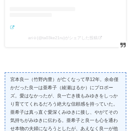
ari︎︎☺︎(@ta03ke21ru)がシェアした投稿
宮本良一（竹野内豊）が亡くなって早12年。余命僅
かだった良一は亜希子（綾瀬はるか）にプロポー
ズ。愛はなかったが、良一亡き後もみゆきをしっか
り育ててくれるだろう絶大な信頼感を持っていた。
亜希子は真っ直ぐ愛深くみゆきに接し、やがてその
気持ちがみゆきに伝わる。亜希子と良一も心を通わ
せ本物の夫婦になろうとしたが、あえなく良一が他