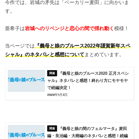
今作では、岩城の矛先は「ベーカリー麦田」に向かいま
す。
亜希子は
岩城へのリベンジと恋心の間で揺れ動く
模様！
当ページでは
『義母と娘のブルース2022年謹賀新年スペ
シャル』のネタバレと感想について
まとめています。
『義母と娘のブルース2020 正月スペシ
ャル』ネタバレと感想！終わり方にモヤモヤ
で続編決定！
2020年1月3日
『義母と娘の間のフェルマータ』麦田
編・良治編・大樹編のネタバレと感想！続編