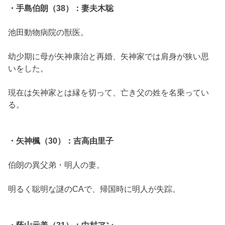
・手島伯朗（38）：妻夫木聡
池田動物病院の獣医。
幼少期に母が矢神康治と再婚、矢神家では肩身が狭い思
いをした。
現在は矢神家とは縁を切って、亡き父の姓を名乗ってい
る。
・矢神楓（30）：吉高由里子
伯朗の異父弟・明人の妻。
明るく聡明な謎のCAで、帰国時に明人が失踪。
・蔭山元美（31）：中村アン