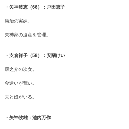
・矢神波恵（66）：戸田恵子
康治の実妹。
矢神家の遺産を管理。
・支倉祥子（58）：安蘭けい
康之介の次女。
金遣いが荒い。
夫と娘がいる。
・矢神牧雄：池内万作