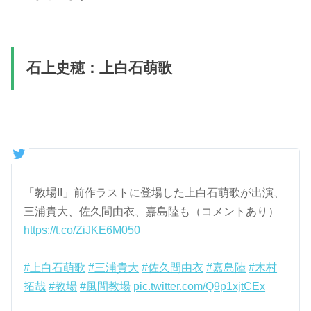
石上史穂：上白石萌歌
「教場II」前作ラストに登場した上白石萌歌が出演、
三浦貴大、佐久間由衣、嘉島陸も（コメントあり）
https://t.co/ZiJKE6M050
#上白石萌歌
#三浦貴大
#佐久間由衣
#嘉島陸
#木村
拓哉
#教場
#風間教場
pic.twitter.com/Q9p1xjtCEx