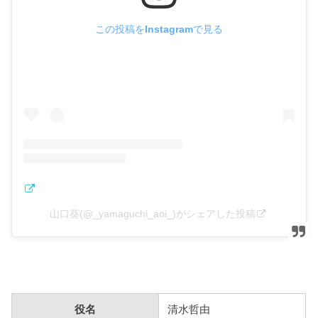
この投稿をInstagramで見る
山口葵(@_yamaguchi_aoi_)がシェアした投稿
役名
清水哲由