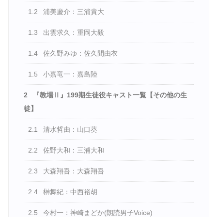
1.2
浦美慶介：三浦貴大
1.3
出雲求久：重岡大毅
1.4
佐久野みゆ：佐久間由衣
1.5
小嘉竜一：嘉島陸
2
『教場Ⅱ』199期生徒役キャスト一覧【その他の生
徒】
2.1
清水哲由：山口葵
2.2
佐野大和：三浦大和
2.3
大森翔吾：大森翔吾
2.4
榊舞紀：中西裕胡
2.5
今村一：神崎まどか(朗読男子Voice)