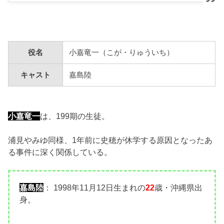
役名
小嘉竜一（こが・りゅういち）
キャスト
嘉島陸
小嘉竜一
は、199期の生徒。
浦見やみゆ同様、1年前に史穂が休学する原因となったあ
る事件に深く関係している。
嘉島陸
： 1998年11月12日生まれの
22
歳・沖縄県出
身。