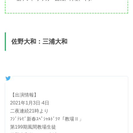
佐野大和：三浦大和
【出演情報】
2021年1月3日·4日
二夜連続21時より
ﾌｼﾞﾃﾚﾋﾞ新春ｽﾍﾟｼｬﾙﾄﾞﾗﾏ「教場Ⅱ」
第199期風間教場生徒