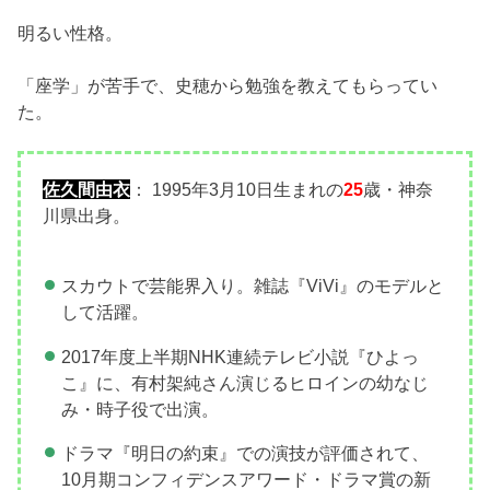
明るい性格。
「座学」が苦手で、史穂から勉強を教えてもらってい
た。
佐久間由衣
： 1995年3月10日生まれの
25
歳・神奈
川県出身。
スカウトで芸能界入り。雑誌『ViVi』のモデルと
して活躍。
2017年度上半期NHK連続テレビ小説『ひよっ
こ』に、有村架純さん演じるヒロインの幼なじ
み・時子役で出演。
ドラマ『明日の約束』での演技が評価されて、
10月期コンフィデンスアワード・ドラマ賞の新