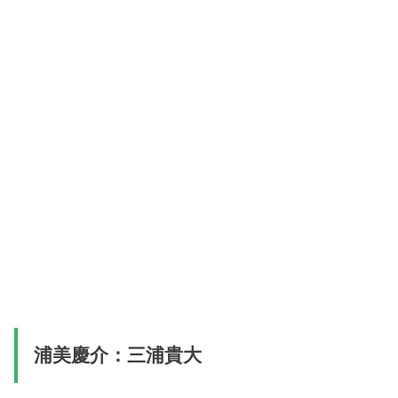
浦美慶介：三浦貴大