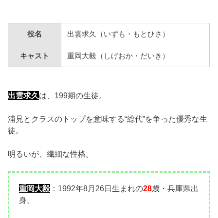
役名
出雲求久（いずも・もとひさ）
キャスト
重岡大毅（しげおか・だいき）
出雲求久
は、199期の生徒。
浦見とクラスのトップを意味する“総代”を争った優秀な生
徒。
明るいが、繊細な性格。
重岡大毅
：1992年8月26日生まれの
28
歳・兵庫県出
身。