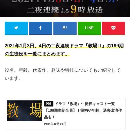
LINE
2021年1月3日、4日の二夜連続ドラマ『教場Ⅱ』の199期
の生徒役を一覧にまとめます。
役名、年齢、代表作、趣味や特技についてもご紹介して
います。
ドラマ『教場』生徒役キャスト一覧
【198期生徒全員】！役柄や年齢、過去出演作
品も！
2019年12月29日