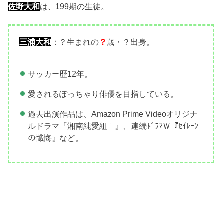
佐野大和
は、199期の生徒。
三浦大和
：？生まれの
？
歳・？出身。
サッカー歴12年。
愛されるぽっちゃり俳優を目指している。
過去出演作品は、Amazon Prime Videoオリジナ
ルドラマ『湘南純愛組！』、連続ﾄﾞﾗﾏＷ『ｾｲﾚｰﾝ
の懺悔』など。