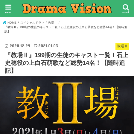
menu
search
HOME
スペシャルドラマ
教場Ⅱ
『教場Ⅱ』199期の生徒のキャスト一覧！石上史穂役の上白石萌歌など総勢14名！【随時追
記】
2020.12.29
2021.01.03
教場Ⅱ
『教場Ⅱ』199期の生徒のキャスト一覧！石上
史穂役の上白石萌歌など総勢14名！【随時追
記】