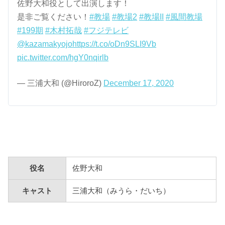
佐野大和役として出演します！
是非ご覧ください！
#教場
#教場2
#教場II
#風間教場
#199期
#木村拓哉
#フジテレビ
@kazamakyojo
https://t.co/oDn9SLI9Vb
pic.twitter.com/hgY0nqirlb
— 三浦大和 (@HiroroZ)
December 17, 2020
役名
佐野大和
キャスト
三浦大和（みうら・だいち）