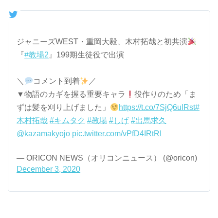
ジャニーズWEST・重岡大毅、木村拓哉と初共演
『
#教場2
』199期生徒役で出演
＼
コメント到着
／
▼物語のカギを握る重要キャラ
役作りのため「ま
ずは髪を刈り上げました」
https://t.co/7SjQ6ulRst
#
木村拓哉
#キムタク
#教場
#しげ
#出馬求久
@kazamakyojo
pic.twitter.com/vPfD4IRtRI
— ORICON NEWS（オリコンニュース） (@oricon)
December 3, 2020