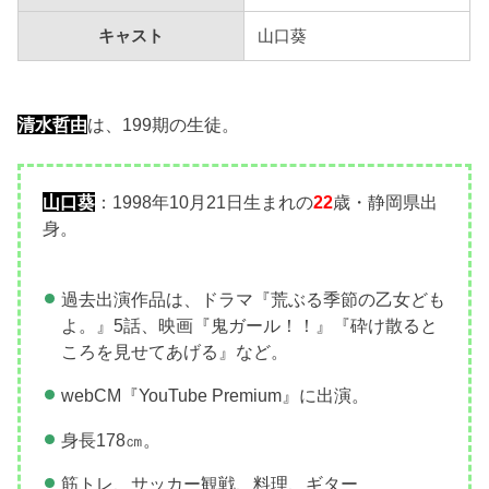
キャスト
山口葵
清水哲由
は、199期の生徒。
山口葵
：1998年10月21日生まれの
22
歳・静岡県出
身。
過去出演作品は、ドラマ『荒ぶる季節の乙女ども
よ。』5話、映画『鬼ガール！！』『砕け散ると
ころを見せてあげる』など。
webCM『YouTube Premium』に出演。
身長178㎝。
筋トレ、サッカー観戦、料理、ギター