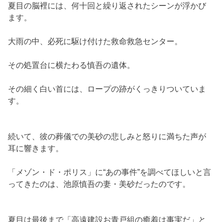
夏目の脳裡には、何十回と繰り返されたシーンが浮かび
ます。
大雨の中、必死に駆け付けた救命救急センター。
その処置台に横たわる慎吾の遺体。
その細く白い首には、ロープの跡がくっきりついていま
す。
続いて、彼の葬儀での美砂の悲しみと怒りに満ちた声が
耳に響きます。
「メゾン・ド・ポリス」に“あの事件”を調べてほしいと言
ってきたのは、池原慎吾の妻・美砂だったのです。
夏目は最後まで「高遠建設お青戸組の癒着は事実だ」と