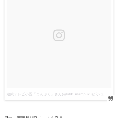
連続テレビ小説「まんぷく」さん(@nhk_mampuku)がシェアした投稿