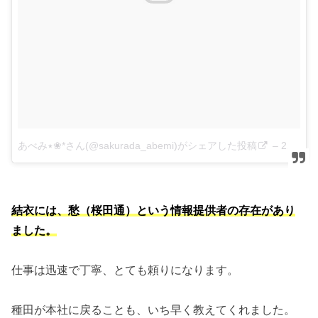
あべみ٭❀*さん(@sakurada_abemi)がシェアした投稿
–
2019年 4月月16日午後3時49分PDT
結衣には、愁（桜田通）という情報提供者の存在があり
ました。
仕事は迅速で丁寧、とても頼りになります。
種田が本社に戻ることも、いち早く教えてくれました。