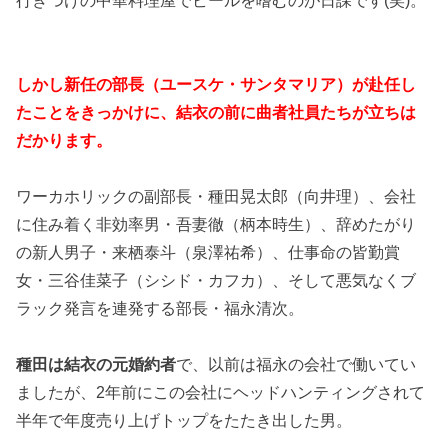
しかし新任の部長（ユースケ・サンタマリア）が赴任し
たことをきっかけに、結衣の前に曲者社員たちが立ちは
だかります。
ワーカホリックの副部長・種田晃太郎（向井理）、会社
に住み着く非効率男・吾妻徹（柄本時生）、辞めたがり
の新人男子・来栖泰斗（泉澤祐希）、仕事命の皆勤賞
女・三谷佳菜子（シシド・カフカ）、そして悪気なくブ
ラック発言を連発する部長・福永清次。
種田は結衣の元婚約者
で、以前は福永の会社で働いてい
ましたが、2年前にこの会社にヘッドハンティングされて
半年で年度売り上げトップをたたき出した男。