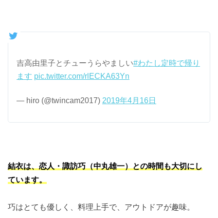
吉高由里子とチューうらやましい
#わたし定時で帰り
ます
pic.twitter.com/rlECKA63Yn
— hiro (@twincam2017)
2019年4月16日
結衣は、恋人・諏訪巧（中丸雄一）との時間も大切にし
ています。
巧はとても優しく、料理上手で、アウトドアが趣味。