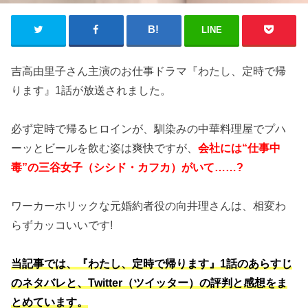
LINE
吉高由里子さん主演のお仕事ドラマ『わたし、定時で帰
ります』1話が放送されました。
必ず定時で帰るヒロインが、馴染みの中華料理屋でプハ
ーッとビールを飲む姿は爽快ですが、
会社には“仕事中
毒”の三谷女子（シシド・カフカ）がいて……?
ワーカーホリックな元婚約者役の向井理さんは、相変わ
らずカッコいいです!
当記事では、『わたし、定時で帰ります』1話のあらすじ
のネタバレと、Twitter（ツイッター）の評判と感想をま
とめています。