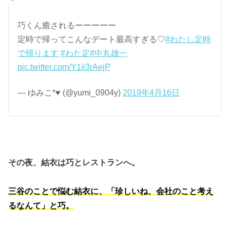
巧くん癒されるーーーーー
定時で帰ってこんなデート最高すぎる♡
#わたし定時
で帰ります
#わた定
#中丸雄一
pic.twitter.com/Y1ii3rAejP
— ゆみこ*♥︎︎ (@yumi_0904y)
2019年4月16日
その夜、結衣は巧とレストランへ。
三谷のことで悩む結衣に、「珍しいね、会社のこと考え
るなんて」と巧。