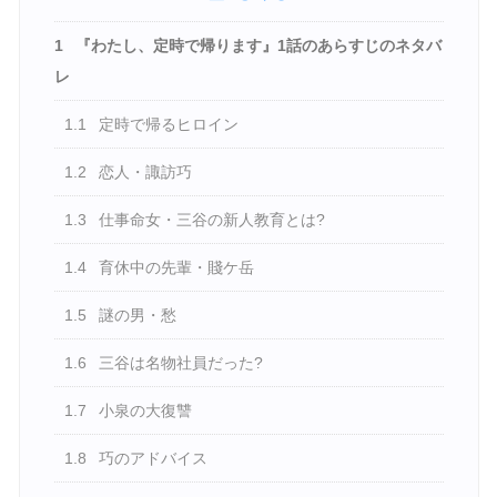
1
『わたし、定時で帰ります』1話のあらすじのネタバ
レ
1.1
定時で帰るヒロイン
1.2
恋人・諏訪巧
1.3
仕事命女・三谷の新人教育とは?
1.4
育休中の先輩・賤ケ岳
1.5
謎の男・愁
1.6
三谷は名物社員だった?
1.7
小泉の大復讐
1.8
巧のアドバイス