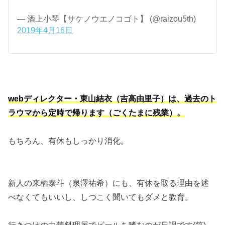
— 酒上小琴【サケノウエノコゴト】 (@raizou5th)
2019年4月16日
webディレクター・東山結衣（吉高由里子）は、過去のト
ラウマから定時で帰ります（ごくたまに残業）。
もちろん、有休もしっかり消化。
新人の来栖泰斗（泉澤祐希）にも、有休を取る理由を述
べなくてもいいし、しつこく聞いてもダメと教育。
行きつけの中華料理屋でビールを嗜むのが日課です(笑)。