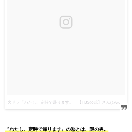
火ドラ「わたし、定時で帰ります。」【TBS公式】さん(@watashi_teiji)がシェアした投稿
『わたし、定時で帰ります』の愁とは、謎の男。