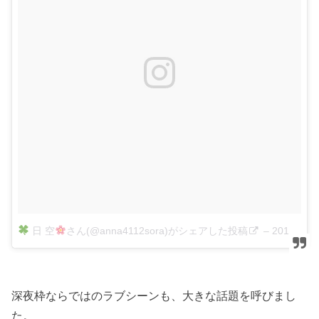
日 空
さん(@anna4112sora)がシェアした投稿
–
2019年 3月月27日午前8時37分PDT
深夜枠ならではのラブシーンも、大きな話題を呼びまし
た。