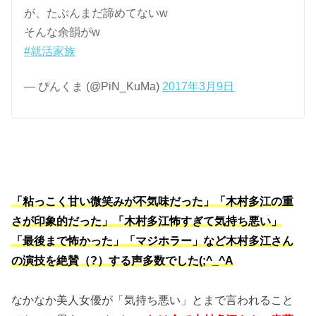
が、たぶんまだ諦めてないw
そんな余韻がw
#就活家族
— ぴんくま (@PiN_KuMa)
2017年3月9日
「粘っこく甘い微笑みが不気味だった」「木村多江の重
さが印象的だった」「木村多江怖すぎて気持ち悪い」
「最後まで怖かった」「マジホラー」など木村多江さん
の演技を絶賛（?）する声多数でした(;^_^A
なかなか美人女優が「気持ち悪い」とまで言われること