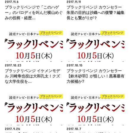
2017.11.6
2017.11.11
ブラックリベンジで「このハゲ
ブラックリベンジ カウンセラー
ー」のパロディを叫んだ横山めぐ
朱里の目的は沙織への復讐？編集
みの役柄・経歴…
長とも繋がりが？
ブラックリベンジ
ブラックリベンジ
2017.10.23
2017.10.15
ブラックリベンジ イケメンモデ
ブラックリベンジ カウンセラー
ル 川崎隼也役は大和孔太！クズ
【鈴木砂羽】が怪しい！黒幕最有
な大学生役を…
力候補か?
ブラックリベンジ
ブラックリベンジ
2017.9.26
2017.10.7