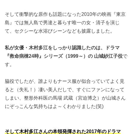
そして衝撃的な原作も話題になった2010年の映画『東京
島』では無人島で男達と暮らす唯一の女・清子を演じ
て、セクシーな水浴びシーンなども披露しました。
私が女優・木村多江をしっかり認識したのは、ドラマ
『救命病棟24時』シリーズ（1999～）の 山城紗江子役
で
す。
脇役でしたが、誰よりもナース服が似合っていてよく見
ると（失礼！）凄い美人だしで、すぐにファンになって
しまい、整形外科医の馬場 武蔵（宮迫博之）が山城さん
にぞっこんな気持ちはよ～くわかりました(笑)
そして木村多江さんの本領発揮された2017年のドラマ