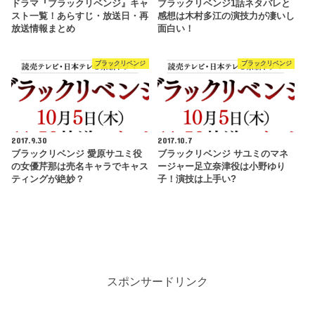
ドラマ『ブラックリベンジ』キャ
ブラックリベンジ1話ネタバレと
スト一覧！あらすじ・放送日・再
感想は木村多江の演技力が凄いし
放送情報まとめ
面白い！
ブラックリベンジ
ブラックリベンジ
2017.9.30
2017.10.7
ブラックリベンジ 愛原サユミ役
ブラックリベンジ サユミのマネ
の女優芹那は売名キャラでキャス
ージャー足立奈津役は小野ゆり
ティングが絶妙？
子！演技は上手い?
スポンサードリンク