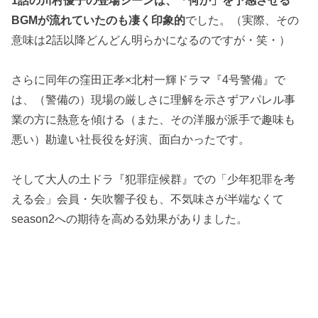
1話の川村優子の登場シーンは、「何か」を予感させる
BGMが流れていたのも凄く印象的
でした。（実際、その
意味は2話以降どんどん明らかになるのですが・笑・）
さらに同年の窪田正孝×北村一輝ドラマ『4号警備』で
は、（警備の）現場の厳しさに理解を示さずアパレル事
業の方に熱意を傾ける（また、その洋服が派手で趣味も
悪い）勘違い社長役を好演、面白かったです。
そして大人の土ドラ『犯罪症候群』での「少年犯罪を考
える会」会員・矢吹響子役も、不気味さが半端なくて
season2への期待を高める効果がありました。