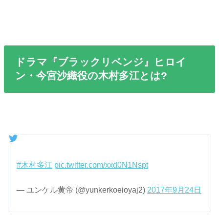
ドラマ『ブラックリベンジ』ヒロイ
ン・今宮沙織役の木村多江とは?
#木村多江
pic.twitter.com/xxd0N1Nspt
— ユンケル黄帝 (@yunkerkoeioyaj2)
2017年9月24日