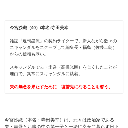
今宮沙織（40）/本名:寺田美幸
雑誌『週刊星流』の契約ライターで、新人ながら数々の
スキャンダルをスクープして編集長・福島（佐藤二朗）
からの信頼も厚い。
スキャンダルで夫・圭吾（高橋光臣）を亡くしたことが
理由で、異常にスキャンダルに執着。
夫の無念を果たすために、復讐鬼になることを誓う。
今宮沙織（本名：寺田美幸）は、元々は政治家である
夫・圭吾とお腹の中の第一子と一緒に幸せに暮らす日々