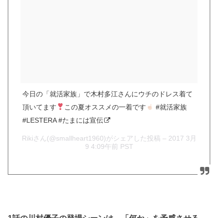
今日の「就活家族」で木村多江さんにウチのドレス着て
頂いてます
この夏オススメの一着です
#就活家族
#LESTERA #たまには宣伝
Rikiさん(@smallheart1960)がシェアした投稿 –
2017 3月
9 4:09午前 PST