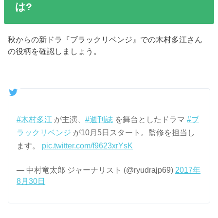
は?
秋からの新ドラ『ブラックリベンジ』での木村多江さん
の役柄を確認しましょう。
#木村多江
が主演、
#週刊誌
を舞台としたドラマ
#ブ
ラックリベンジ
が10月5日スタート。監修を担当し
ます。
pic.twitter.com/f9623xrYsK
— 中村竜太郎 ジャーナリスト (@ryudrajp69)
2017年
8月30日