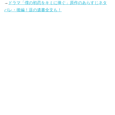
→
ドラマ「僕の初恋をキミに捧ぐ」原作のあらすじネタ
バレ・後編！逞の遺書全文も！