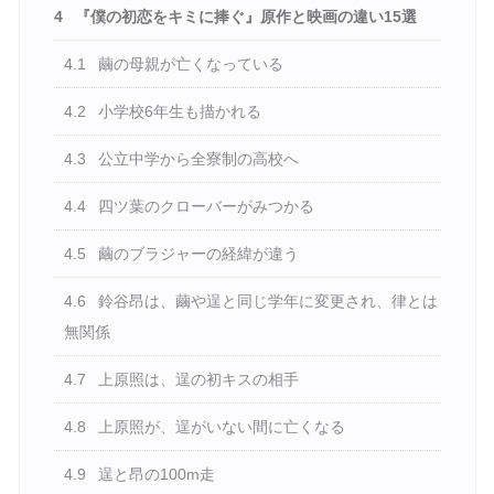
4
『僕の初恋をキミに捧ぐ』原作と映画の違い15選
4.1
繭の母親が亡くなっている
4.2
小学校6年生も描かれる
4.3
公立中学から全寮制の高校へ
4.4
四ツ葉のクローバーがみつかる
4.5
繭のブラジャーの経緯が違う
4.6
鈴谷昂は、繭や逞と同じ学年に変更され、律とは
無関係
4.7
上原照は、逞の初キスの相手
4.8
上原照が、逞がいない間に亡くなる
4.9
逞と昂の100m走