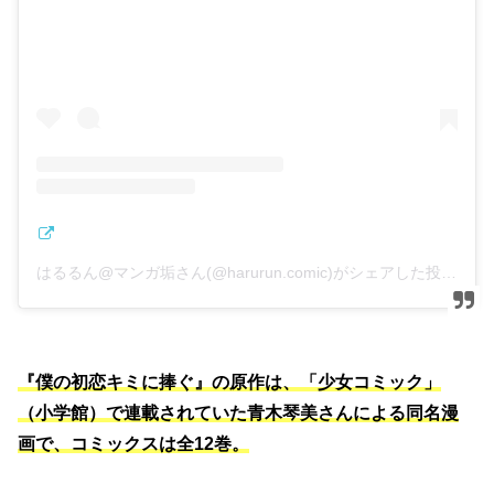
はるるん@マンガ垢さん(@harurun.comic)がシェアした投稿
『僕の初恋キミに捧ぐ』の原作は、「少女コミック」
（小学館）で連載されていた青木琴美さんによる同名漫
画で、コミックスは全12巻。