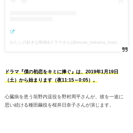
わたしの好きな映画&ドラマさん(@movie_tvdrama_love)がシェアした投稿
ドラマ『僕の初恋をキミに捧ぐ』は、2019年1月19日
（土）から始まります（夜11:15～0:05）。
心臓病を患う垣野内逞役を野村周平さんが、彼を一途に
思い続ける種田繭役を桜井日奈子さんが演じます。