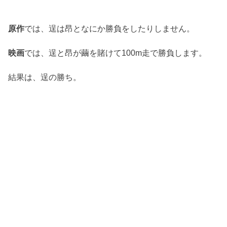
原作
では、逞は昂となにか勝負をしたりしません。
映画
では、逞と昂が繭を賭けて100m走で勝負します。
結果は、逞の勝ち。