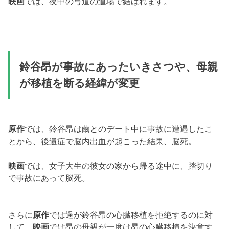
映画
では、夜中の弓道の道場で結ばれます。
鈴谷昂が事故にあったいきさつや、母親
が移植を断る経緯が変更
原作
では、鈴谷昂は繭とのデート中に事故に遭遇したこ
とから、後遺症で脳内出血が起こった結果、脳死。
映画
では、女子大生の彼女の家から帰る途中に、踏切り
で事故にあって脳死。
さらに
原作
では逞が鈴谷昂の心臓移植を拒絶するのに対
して、
映画
では昂の母親が一度は昂の心臓移植を決意す