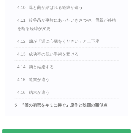
4.10
逞と繭が結ばれる経緯が違う
4.11
鈴谷昂が事故にあったいきさつや、母親が移植
を断る経緯が変更
4.12
繭が「逞に心臓をください」と土下座
4.13
成功率の低い手術を受ける
4.14
繭と結婚する
4.15
遺書が違う
4.16
結末が違う
5
『僕の初恋をキミに捧ぐ』原作と映画の類似点