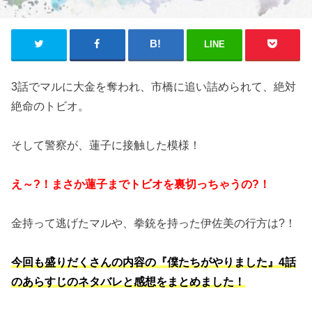
LINE
3話でマルに大金を奪われ、市橋に追い詰められて、絶対
絶命のトビオ。
そして警察が、蓮子に接触した模様！
え～?！まさか蓮子までトビオを裏切っちゃうの?！
金持って逃げたマルや、拳銃を持った伊佐美の行方は?！
今回も盛りだくさんの内容の『僕たちがやりました』4話
のあらすじのネタバレと感想をまとめました！