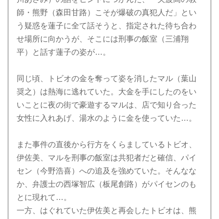
師・熊野（森田甘路）こそが爆破の真犯人だ」とい
う疑惑を蓮子に全て話そうと、指定された待ち合わ
せ場所に向かうが、そこには刑事の飯室（三浦翔
平）と話す蓮子の姿が…。
同じ頃、トビオの金を奪って姿を消したマル（葉山
奨之）は熱海に逃れていた。大金を手にしたのをい
いことに夜の街で豪遊するマルは、店で知り合った
女性に入れあげ、湯水のように金を使っていた…。
また事件の直後から行方をくらましているトビオ、
伊佐美、マルを刑事の飯室は共犯者だと確信、パイ
セン（今野浩喜）への追及を強めていた。そんなな
か、弁護士の西塚智広（板尾創路）がパイセンのも
とに現れて…。
一方、はぐれていた伊佐美と再会したトビオは、熊