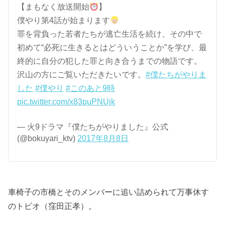
【まもなく放送開始
】
僕やり第4話が始まります
罪を背負った若者たちが逃亡生活を続け、その中で
初めて“必死に生きるとはどういうことか”を学び、最
終的に自分の犯した罪と向き合うまでの物語です。
沢山の方にご覧いただきたいです。
#僕たちがやりま
した
#僕やり
#このあと9時
pic.twitter.com/x83puPNUjk
— 火9ドラマ『僕たちがやりました』公式
(@bokuyari_ktv)
2017年8月8日
車椅子の市橋とそのメンバーに追い詰められて万事休す
のトビオ（窪田正孝）。