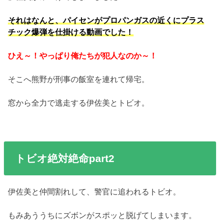
それはなんと、パイセンがプロパンガスの近くにプラス
チック爆弾を仕掛ける動画でした！
ひえ～！やっぱり俺たちが犯人なのか～！
そこへ熊野が刑事の飯室を連れて帰宅。
窓から全力で逃走する伊佐美とトビオ。
トビオ絶対絶命part2
伊佐美と仲間割れして、警官に追われるトビオ。
もみあううちにズボンがスポッと脱げてしまいます。