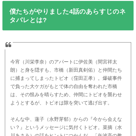
僕たちがやりました4話のあらすじのネ
タバレとは?
今宵（川栄李奈）のアパートに伊佐美（間宮祥太
朗）と身を隠すも、市橋（新田真剣佑）と仲間たち
に捕まってしまったトビオ（窪田正孝）。爆破事件
で負った大ケガがもとで体の自由を奪われた市橋
は、その恨みを晴らすため、仲間にトビオを襲わせ
ようとするが、トビオは隙を突いて逃げ出す。
そんな中、蓮子（永野芽郁）からの『今から会えな
い？』というメッセージに気付くトビオ。菜摘（水
川あさみ）の話をヒントにつかんだ、「矢波高の教