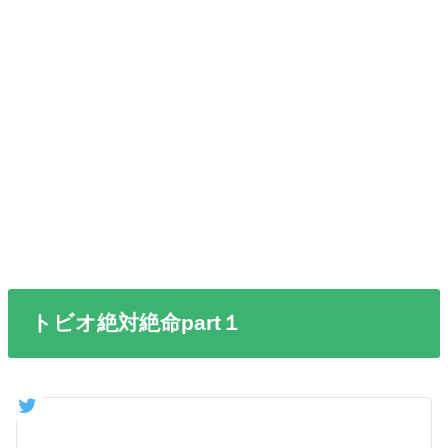
トビオ絶対絶命part１