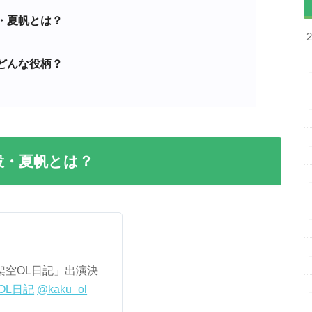
・夏帆とは？
どんな役柄？
役・夏帆とは？
マ「架空OL日記」出演決
OL日記
@kaku_ol