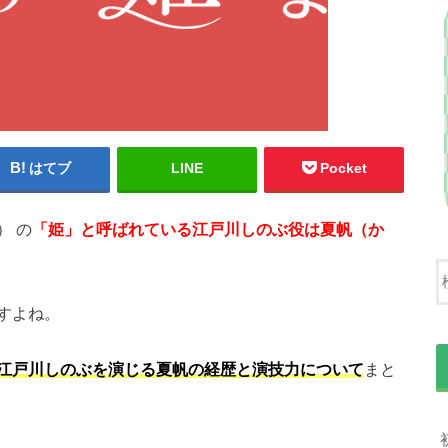
はてブ
LINE
Pocket
） の
「姫」と呼ばれている江戸川しのぶ役は夏帆（か
すよね。
江戸川しのぶを演じる夏帆の経歴と演技力について
まと