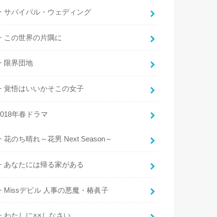
サバイバル・ウェディング
この世界の片隅に
限界団地
覚悟はいいかそこの女子
2018年春ドラマ
花のち晴れ～花男 Next Season～
あなたには帰る家がある
Missデビル 人事の悪魔・椿眞子
わたしに××しなさい