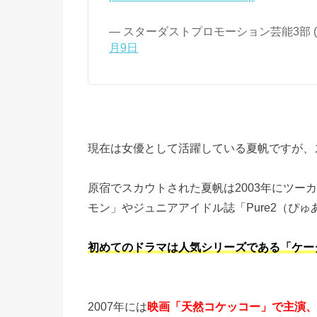
— スターダストプロモーション芸能3部 (@S
月9日
現在は女優として活躍している夏帆ですが、
原宿でスカウトされた夏帆は2003年にツー
モン」やジュニアアイドル誌「Pure2（ぴ
初めてのドラマは人気シリーズである「ケー
2007年には
映画「天然コケッコー」で主演、