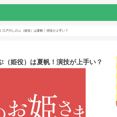
ま 江戸川しのぶ（姫役）は夏帆！演技が上手い？
ぶ（姫役）は夏帆！演技が上手い？