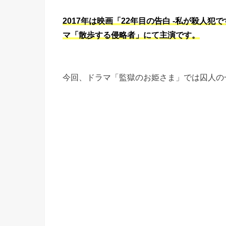
2017年は映画「22年目の告白 -私が殺人
マ「散歩する侵略者」にて主演です。
今回、ドラマ「監獄のお姫さま」では囚人の