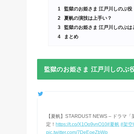
1
監獄のお姫さま 江戸川しのぶ役
2
夏帆の演技は上手い？
3
監獄のお姫さま 江戸川しのぶは
4
まとめ
監獄のお姫さま 江戸川しのぶ
【夏帆】STARDUST NEWS – ドラ
定！
https://t.co/X1Oo9vnO10
#夏帆
#架空
pic.twitter.com/7DeEoeZbWp