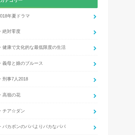
カテゴリー
2018年夏ドラマ
絶対零度
健康で文化的な最低限度の生活
義母と娘のブルース
刑事7人2018
高嶺の花
チア☆ダン
バカボンのパパよりバカなパパ