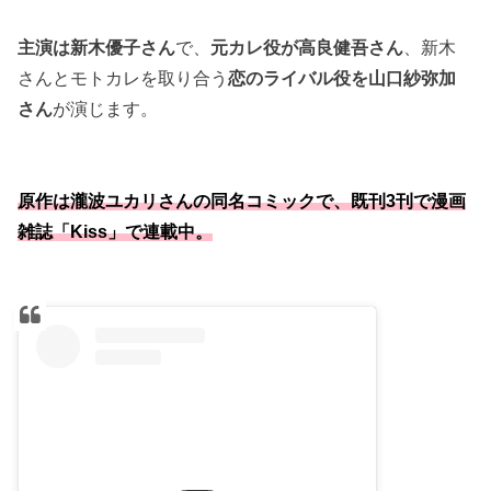
主演は新木優子さん
で、
元カレ役が高良健吾さん
、新木
さんとモトカレを取り合う
恋のライバル役を山口紗弥加
さん
が演じます。
原作は瀧波ユカリさんの同名コミックで、既刊3刊で漫画
雑誌「Kiss」で連載中。