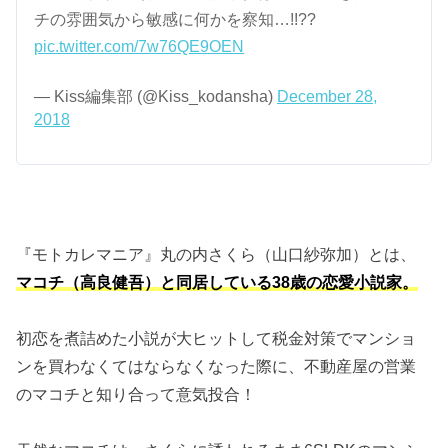
チの雰囲気から敏感に何かを察知…!!??
pic.twitter.com/7w76QE9OEN
— Kiss編集部 (@Kiss_kodansha)
December 28,
2018
『モトカレマニア』丸の内さくら（山口紗弥加）とは、
マコチ（高良健吾）と同居している38歳の恋愛小説家。
初恋を煮詰めた小説が大ヒットして税金対策でマンショ
ンを買わなくてはならなくなった際に、不動産屋の営業
のマコチと知り合って意気投合！