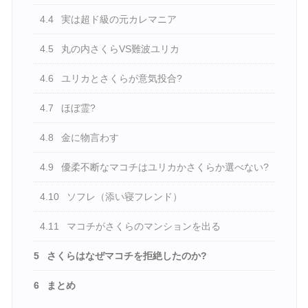
4.4
実は超ド級の元カレマニア
4.5
丸の内さくらVS難波ユリカ
4.6
ユリカとさくらが意気投合?
4.7
ほぼ霊?
4.8
金に物言わす
4.9
優柔不断なマコチはユリカかさくらか選べない?
4.10
ソフレ（添い寝フレンド）
4.11
マコチがさくらのマンションを出る
5
さくらはなぜマコチを拒絶したのか?
6
まとめ