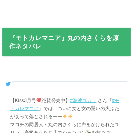
『モトカレマニア』丸の内さくらを原
作ネタバレ
【Kiss3月号
絶賛発売中】
#瀧波ユカリ
さん『
#モ
トカレマニア
』では、ついに女と女の闘いの火ぶた
が切って落とされるーー
マコチの同居人・丸の内さくらに声をかけられたユ
リカ。高級そうなお店でシャンパン
を飲みつ