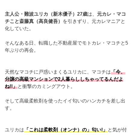
主人公・難波ユリカ（新木優子）27歳
は、
元カレ・マコ
チこと斎藤真（高良健吾）
を引きずり、元カレマニアと
化していた。
そんなある日、転職した不動産屋でモトカレ・マコチと5
年ぶりの再会。
天然なマコチに戸惑いまくるユリカに、マコチは
「今、
分譲の高級マンションで2人暮らししちゃってるんだよ
ね!!」
と衝撃のカミングアウト。
そして高級柔軟剤を使ったイイ匂いのハンカチを差し出
す。
ユリカは
「これは柔軟剤（オンナ）の」匂い!」
と気が付