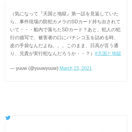
（気になって『天国と地獄』第一話を見返していた
ら、事件現場の防犯カメラのSDカード持ち出されて
いて・・・船内で落ちたSDカード？あと、犯人の犯
行の描写で、被害者の口にパチンコ玉を詰める時、
皮の手袋なんだよね。。。このまま、日高が言う通
り、兄貴が実行犯なんだろうか・・？）
#天国と地獄
— yuuw (@yuuwyuuw)
March 15, 2021