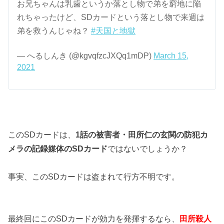
お兄ちゃんは乳歯というか落とし物で弟を窮地に陥
れちゃったけど、SDカードという落とし物で来週は
弟を救うんじゃね？
#天国と地獄
— へるしんき (@kgvqfzcJXQq1mDP)
March 15,
2021
このSDカードは、
1話の被害者・田所仁の玄関の防犯カ
メラの記録媒体のSDカード
ではないでしょうか？
事実、このSDカードは盗まれて行方不明です。
最終回にこのSDカードが効力を発揮するなら、
田所殺人