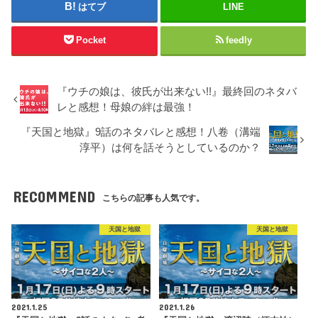
はてブ
LINE
Pocket
feedly
『ウチの娘は、彼氏が出来ない!!』最終回のネタバ
レと感想！母娘の絆は最強！
『天国と地獄』9話のネタバレと感想！八卷（溝端
淳平）は何を話そうとしているのか？
RECOMMEND
こちらの記事も人気です。
天国と地獄
天国と地獄
2021.1.25
2021.1.26