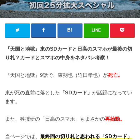
LINE
『天国と地獄』東のSDカードと日高のスマホが最後の切
り札？カードとスマホの中身をネタバレ考察！
『天国と地獄』9話で、東朔也（迫田孝也）が
死亡。
東が死の直前に落とした
「SDカード」
が話題になってい
ます。
また、科捜研の「日高のスマホ」もまさかの
再始動。
当ページでは、
最終回の切り札と思われる「SDカード」