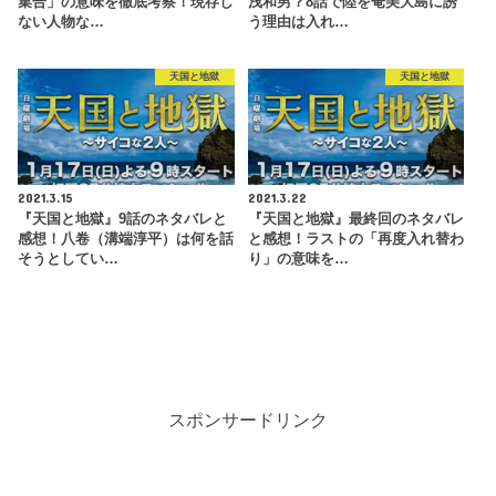
集合」の意味を徹底考察！現存し
浅和男？8話で陸を奄美大島に誘
ない人物な…
う理由は入れ…
天国と地獄
天国と地獄
2021.3.15
2021.3.22
『天国と地獄』9話のネタバレと
『天国と地獄』最終回のネタバレ
感想！八卷（溝端淳平）は何を話
と感想！ラストの「再度入れ替わ
そうとしてい…
り」の意味を…
スポンサードリンク