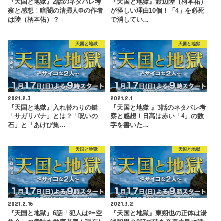
『天国と地獄』2話のネタバレ考
『天国と地獄』渡辺陸（柄本祐）
察と感想！暗闇の清掃人Φの作者
が怪しい理由10個！「4」を必死
は陸（柄本佑）？
で消してい…
天国と地獄
天国と地獄
2021.2.3
2021.2.1
『天国と地獄』入れ替わりの鍵
『天国と地獄 』3話のネタバレ考
「サガリバナ」とは？「呪いの
察と感想！日高は赤い「4」の数
石」と「あけび集…
字を書いた…
天国と地獄
天国と地獄
2021.2.16
2021.3.2
『天国と地獄』6話「犯人は∅=空
『天国と地獄』東朔也の正体は湯